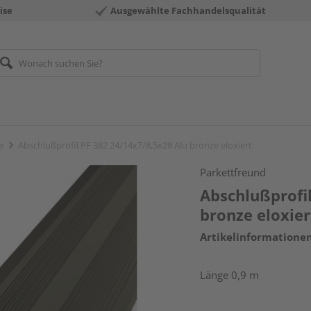
ise
Ausgewählte Fachhandelsqualität
e
Abschlußprofil PF 382 24/14x7/8,5x28 Alu bronze eloxiert
Parkettfreund
Abschlußprofil
bronze eloxier
Artikelinformatione
Länge 0,9 m