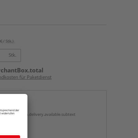
€ / Stk.)
Stk.
rchantBox.total
ndkosten für Paketdienst
en
antBox.option.delivery.available.subtext
abholen