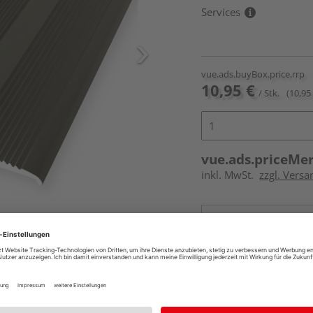
Services
vue.ads.buyBox.price.rrp
10,95 €
/ Stk.
(10,95 
vue.ads.priceMe
inkl. MwSt.
zzgl. Versa
Online bestell
Auf Lager:
vue.ads.priceMerch
Beim Händler 