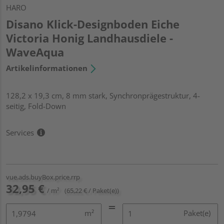
HARO
Disano Klick-Designboden Eiche
Victoria Honig Landhausdiele -
WaveAqua
Artikelinformationen
128,2 x 19,3 cm, 8 mm stark, Synchronprägestruktur, 4-
seitig, Fold-Down
Services
vue.ads.buyBox.price.rrp
32,95 €
/ m²
(65,22 € / Paket(e))
m²
Paket(e)