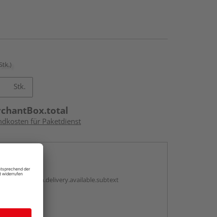
Stk.)
Stk.
rchantBox.total
ndkosten für Paketdienst
en
antBox.option.delivery.available.subtext
abholen