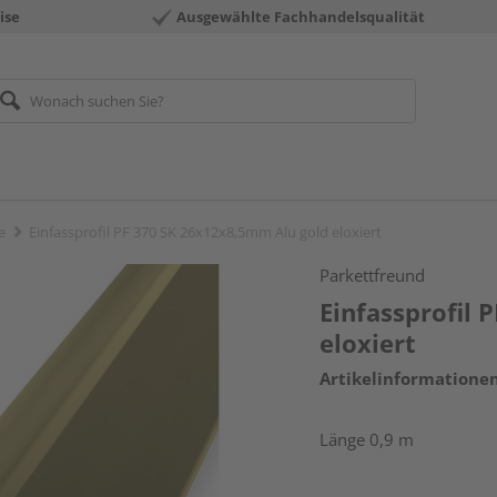
ise
Ausgewählte Fachhandelsqualität
e
Einfassprofil PF 370 SK 26x12x8,5mm Alu gold eloxiert
Parkettfreund
Einfassprofil 
eloxiert
Artikelinformatione
Länge 0,9 m