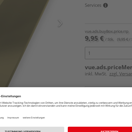
Services
vue.ads.buyBox.price.rrp
9,95 €
/ Stk.
(9,95 € / 
vue.ads.priceMe
inkl. MwSt.
zzgl. Versa
Online bestell
Auf Lager:
vue.ads.priceMerch
Beim Händler 