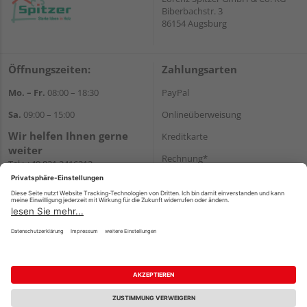
Biberbachstr. 3
86154 Augsburg
Öffnungszeiten:
Zahlungsarten
Mo. – Fr.
08:00 – 18:30
PayPal
Sa.
09:00 – 15:00
Onlineüberweisung
Wir helfen Ihnen gerne
Kreditkarte
weiter
Rechnung*
Tel.:
+49 821 2416212
E-Mail:
verwaltung@spitzer-
*Bonität vorausgesetzt
augsburg.de
Versand
Versandkosten
Impressum
AGB
Widerruf
Datenschutz
Reservierungsbedingungen
Vertrag widerrufen