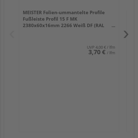
MEISTER Folien-ummantelte Profile
Fußleiste Profil 15 F MK
2380x60x16mm 2266 Weiß DF (RAL
9016)
UVP
4,00 €
/ lfm
3,70 €
/ lfm