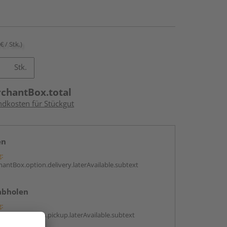
€ / Stk.)
Stk.
rchantBox.total
ndkosten für Stückgut
en
g:
antBox.option.delivery.laterAvailable.subtext
abholen
g:
antBox.option.pickup.laterAvailable.subtext