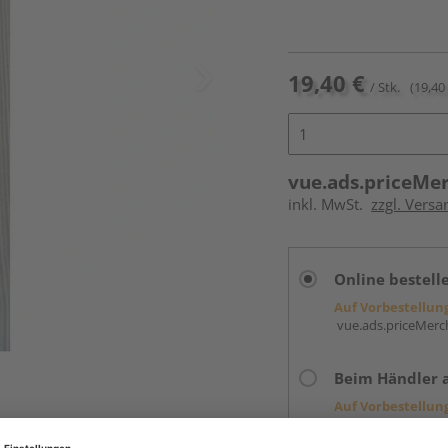
19,40 €
/ Stk.
(19,40 
vue.ads.priceMe
inkl. MwSt.
zzgl. Versa
Online bestell
Auf Vorbestellun
vue.ads.priceMerch
Beim Händler 
Auf Vorbestellun
vue.ads.priceMerch