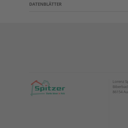
DATENBLÄTTER
Lorenz S
Biberbach
86154 A