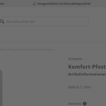
ise
Ausgewählte Fachhandelsqualität
fort-Pfosten Rundkopf Fichte KD grau
Scheerer
Komfort-Pfost
Artikelinformatione
9x9cm 1,10m
Services