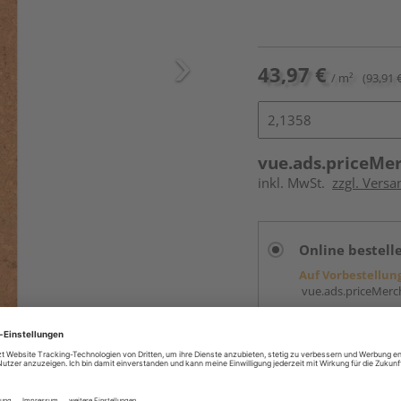
43,97 €
/ m²
(93,91 
vue.ads.priceMe
inkl. MwSt.
zzgl. Versa
Online bestell
Auf Vorbestellun
vue.ads.priceMerch
Beim Händler 
Auf Vorbestellun
vue.ads.priceMerch