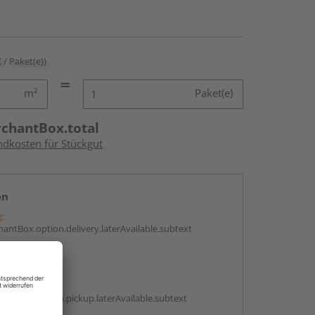
€ / Paket(e))
m²
Paket(e)
rchantBox.total
ndkosten für Stückgut
en
g:
antBox.option.delivery.laterAvailable.subtext
abholen
g:
antBox.option.pickup.laterAvailable.subtext