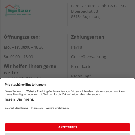
Lorenz Spitzer GmbH & Co. KG
Biberbachstr. 3
86154 Augsburg
Öffnungszeiten:
Zahlungsarten
Mo. – Fr.
08:00 – 18:30
PayPal
Sa.
09:00 – 15:00
Onlineüberweisung
Wir helfen Ihnen gerne
Kreditkarte
weiter
Rechnung*
Tel.:
+49 821 2416212
E-Mail:
verwaltung@spitzer-
*Bonität vorausgesetzt
augsburg.de
Versand
Versandkosten
Impressum
AGB
Widerruf
Datenschutz
Reservierungsbedingungen
Vertrag widerrufen