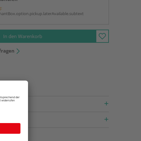
g:
antBox.option.pickup.laterAvailable.subtext
In den Warenkorb
fragen