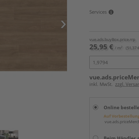
Services
vue.ads.buyBox.price.rrp
25,95 €
/ m²
(51,37 
vue.ads.priceMe
inkl. MwSt.
zzgl. Versa
Online bestell
Auf Vorbestellun
vue.ads.priceMerch
Beim Händler 