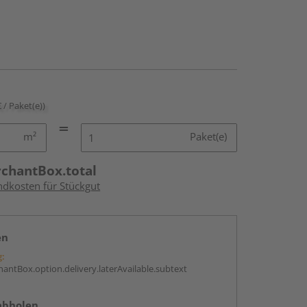
€ / Paket(e))
m²
Paket(e)
rchantBox.total
ndkosten für Stückgut
en
g:
antBox.option.delivery.laterAvailable.subtext
abholen