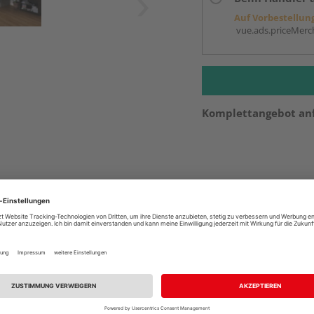
Auf Vorbestellun
vue.ads.priceMerch
Komplettangebot an