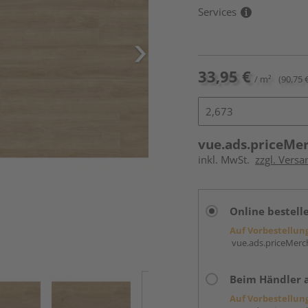
Services
33,95 €
/ m²
(90,75 
vue.ads.priceMe
inkl. MwSt.
zzgl. Versa
Online bestell
Auf Vorbestellun
vue.ads.priceMerch
Beim Händler 
Auf Vorbestellun