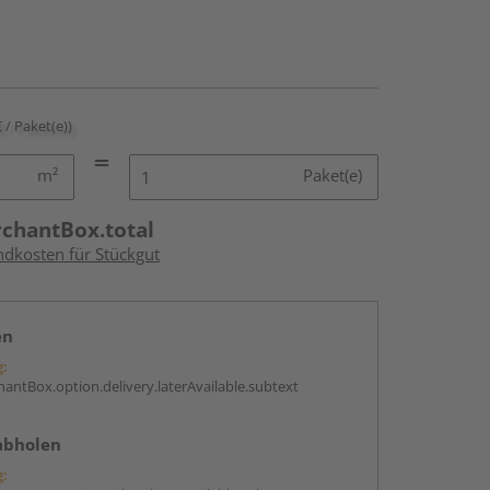
€ / Paket(e))
m²
Paket(e)
rchantBox.total
ndkosten für Stückgut
en
g:
antBox.option.delivery.laterAvailable.subtext
abholen
g: