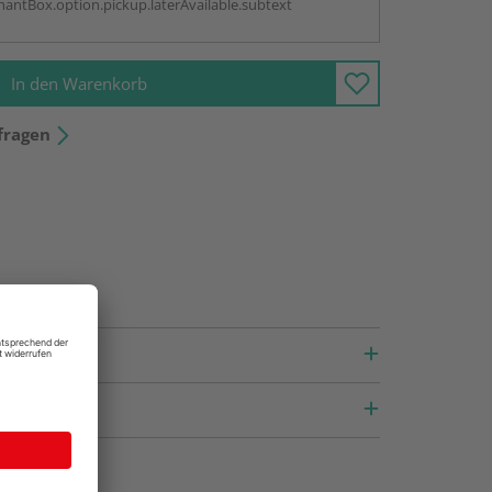
antBox.option.pickup.laterAvailable.subtext
In den Warenkorb
fragen