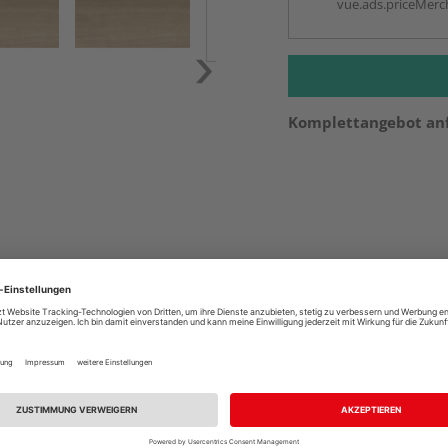
vue.ads.priceMerch
Komplettangebot an