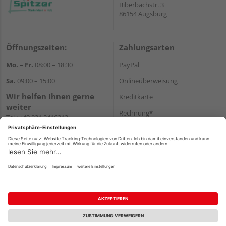
Biberbachstr. 3
86154 Augsburg
Öffnungszeiten:
Zahlungsarten
Mo. – Fr.
08:00 – 18:30
PayPal
Sa.
09:00 – 15:00
Onlineüberweisung
Wir helfen Ihnen gerne
Kreditkarte
weiter
Rechnung*
Tel.:
+49 821 2416212
E-Mail:
verwaltung@spitzer-
*Bonität vorausgesetzt
augsburg.de
Versand
Versandkosten
Impressum
AGB
Widerruf
Datenschutz
Reservierungsbedingungen
Vertrag widerrufen