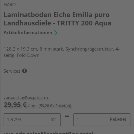
HARO
Laminatboden Eiche Emilia puro
Landhausdiele - TRITTY 200 Aqua
Artikelinformationen
128,2 x 19,3 cm, 8 mm stark, Synchronprägestruktur, 4-
seitig, Fold-Down
Services
vue.ads.buyBox.price.rrp
29,95 €
/ m²
(59,28 € / Paket(e))
m²
Paket(e)
vue.ads.priceMerchantBox.total