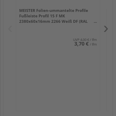
MEISTER Folien-ummantelte Profile
Fußleiste Profil 15 F MK
2380x60x16mm 2266 Weiß DF (RAL
9016)
UVP
4,00 €
/ lfm
3,70 €
/ lfm