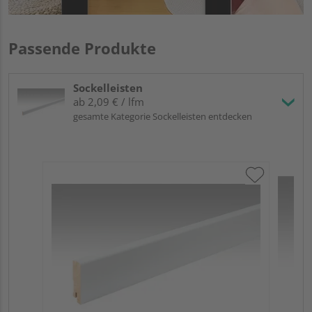
Passende Produkte
Sockelleisten
ab 2,09 € / lfm
gesamte Kategorie Sockelleisten entdecken
ME
Fu
32