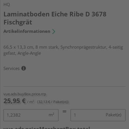
HQ
Laminatboden Eiche Ribe D 3678
Fischgrät
Artikelinformationen
66,5 x 13,3 cm, 8 mm stark, Synchronprägestruktur, 4-seitig
gefast, Angle-Angle
Services
vue.ads.buyBox.price.rrp
25,95 €
/ m²
(32,13 € / Paket(e))
m²
Paket(e)
vue.ads.priceMerchantBox.total