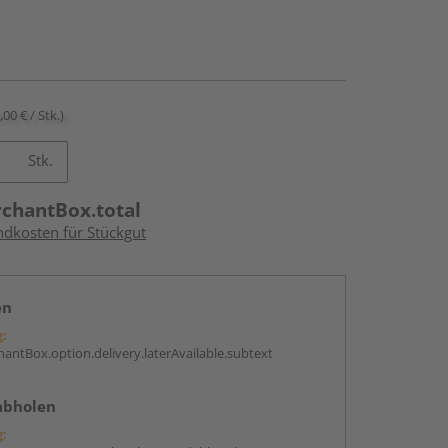
,00 € / Stk.)
Stk.
rchantBox.total
ndkosten für Stückgut
en
g:
antBox.option.delivery.laterAvailable.subtext
abholen
g: