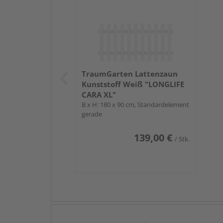
TraumGarten Lattenzaun
Kunststoff Weiß "LONGLIFE
CARA XL"
B x H: 180 x 90 cm, Standardelement
gerade
139,00 €
/ Stk.