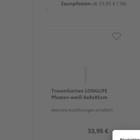
Zaunpfosten
ab 33,95 € / Stk.
TraumGarten LONGLIFE
Pfosten weiß 8x8x85cm
Mehrere Ausführungen erhältlich
33,95 €
/ Stk.