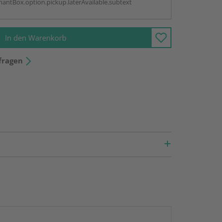
antBox.option.pickup.laterAvailable.subtext
In den Warenkorb
fragen