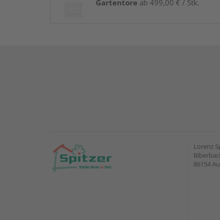
Gartentore
ab 499,00 € / Stk.
Lorenz S
Biberbach
86154 A