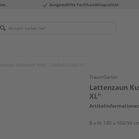
ise
Ausgewählte Fachhandelsqualität
ttenzaun Kunststoff Weiß "LONGLIFE CARA XL"
TraumGarten
Lattenzaun Ku
XL"
Artikelinformatione
B x H: 180 x 100/90 c