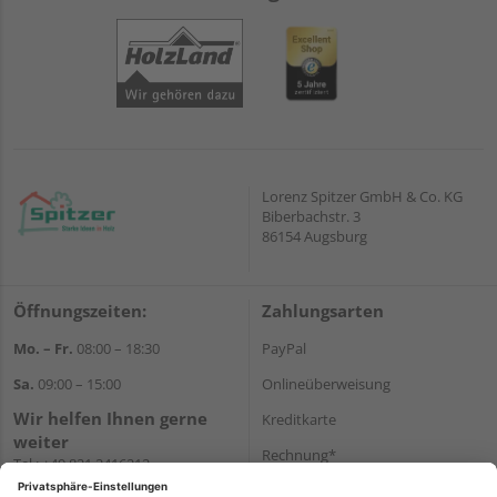
Lorenz Spitzer GmbH & Co. KG
Biberbachstr. 3
86154 Augsburg
Öffnungszeiten:
Zahlungsarten
Mo. – Fr.
08:00 – 18:30
PayPal
Sa.
09:00 – 15:00
Onlineüberweisung
Wir helfen Ihnen gerne
Kreditkarte
weiter
Rechnung*
Tel.:
+49 821 2416212
E-Mail:
verwaltung@spitzer-
*Bonität vorausgesetzt