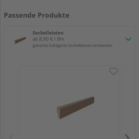
Passende Produkte
Sockelleisten
ab 8,90 € / lfm
gesamte Kategorie Sockelleisten entdecken
HA
Ber