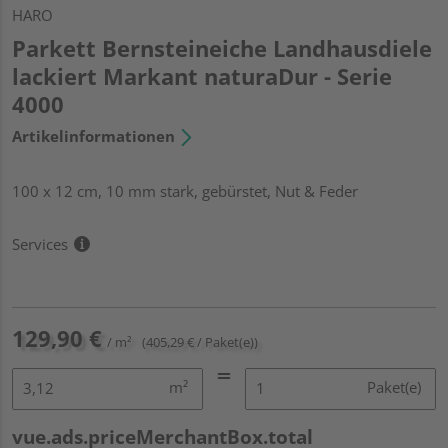
HARO
Parkett Bernsteineiche Landhausdiele
lackiert Markant naturaDur - Serie
4000
Artikelinformationen
100 x 12 cm, 10 mm stark, gebürstet, Nut & Feder
Services
129,90 €
/ m²
(405,29 € / Paket(e))
m²
Paket(e)
vue.ads.priceMerchantBox.total