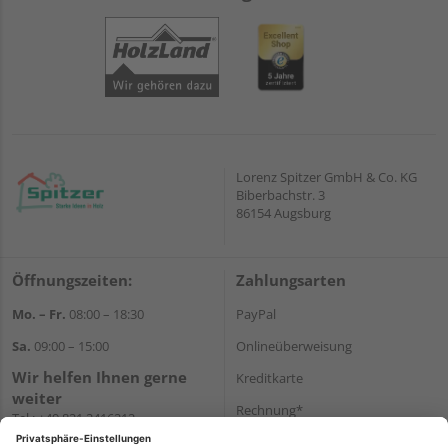
Lorenz Spitzer GmbH & Co. KG
Biberbachstr. 3
86154 Augsburg
Öffnungszeiten:
Zahlungsarten
Mo. – Fr.
08:00 – 18:30
PayPal
Sa.
09:00 – 15:00
Onlineüberweisung
Wir helfen Ihnen gerne
Kreditkarte
weiter
Rechnung*
Tel.:
+49 821 2416212
E-Mail:
verwaltung@spitzer-
*Bonität vorausgesetzt