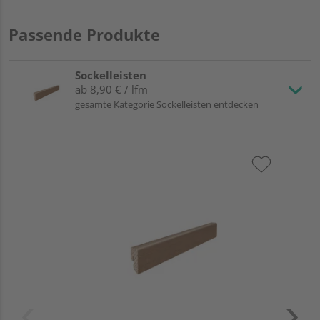
Passende Produkte
Sockelleisten
ab 8,90 € / lfm
gesamte Kategorie Sockelleisten entdecken
HA
Ber