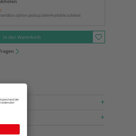
abholen
g:
antBox.option.pickup.laterAvailable.subtext
In den Warenkorb
fragen