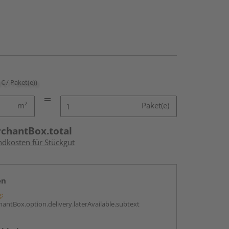
 € / Paket(e))
m²
Paket(e)
rchantBox.total
ndkosten für Stückgut
en
g:
antBox.option.delivery.laterAvailable.subtext