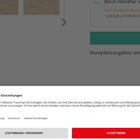
Beim Händler 
Auf Vorbestellun
vue.ads.priceMerch
Komplettangebot an