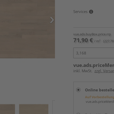
Services
vue.ads.buyBox.price.rrp
71,90 €
/ m²
(227,78
vue.ads.priceMe
inkl. MwSt.
zzgl. Versa
Online bestell
Auf Vorbestellun
vue.ads.priceMerch