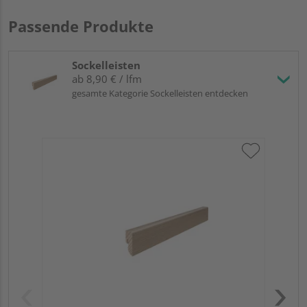
Passende Produkte
Sockelleisten
ab 8,90 € / lfm
gesamte Kategorie Sockelleisten entdecken
HA
Eic