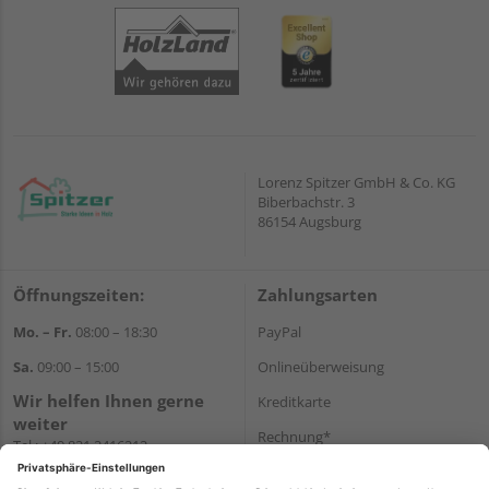
Lorenz Spitzer GmbH & Co. KG
Biberbachstr. 3
86154 Augsburg
Öffnungszeiten:
Zahlungsarten
Mo. – Fr.
08:00 – 18:30
PayPal
Sa.
09:00 – 15:00
Onlineüberweisung
Wir helfen Ihnen gerne
Kreditkarte
weiter
Rechnung*
Tel.:
+49 821 2416212
E-Mail:
verwaltung@spitzer-
*Bonität vorausgesetzt
augsburg.de