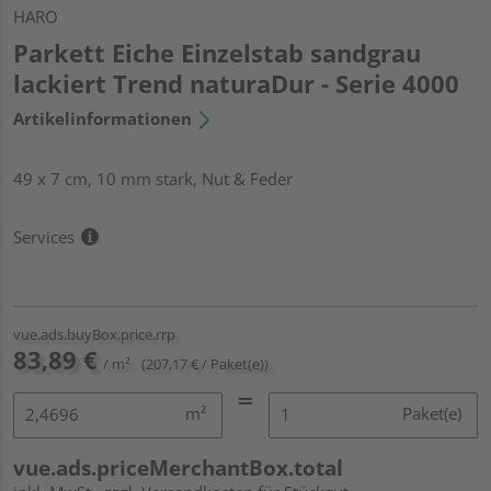
HARO
Parkett Eiche Einzelstab sandgrau
lackiert Trend naturaDur - Serie 4000
Artikelinformationen
49 x 7 cm, 10 mm stark, Nut & Feder
Services
vue.ads.buyBox.price.rrp
83,89 €
/ m²
(207,17 € / Paket(e))
m²
Paket(e)
vue.ads.priceMerchantBox.total