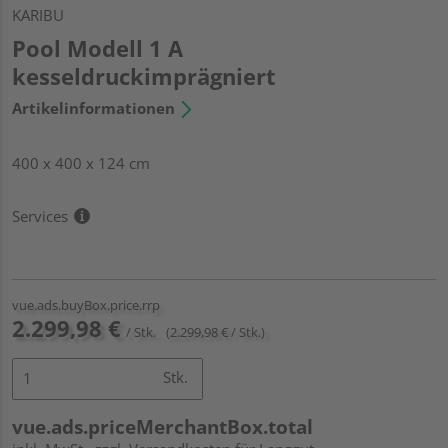
KARIBU
Pool Modell 1 A
kesseldruckimprägniert
Artikelinformationen
400 x 400 x 124 cm
Services
vue.ads.buyBox.price.rrp
2.299,98 €
/ Stk.
(2.299,98 € / Stk.)
Stk.
vue.ads.priceMerchantBox.total