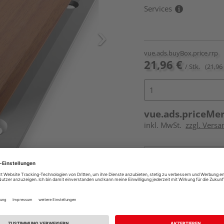
Services
vue.ads.buyBox.price.rrp
21,96 €
/ Stk.
(21,96 
vue.ads.priceMe
inkl. MwSt.
zzgl. Versa
Online bestell
Auf Lager:
vue.ads.priceMerch
Beim Händler 