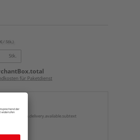
€ / Stk.)
Stk.
rchantBox.total
ndkosten für Paketdienst
en
antBox.option.delivery.available.subtext
abholen