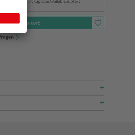
antBox.option.pickup.laterAvailable.subtext
In den Warenkorb
fragen