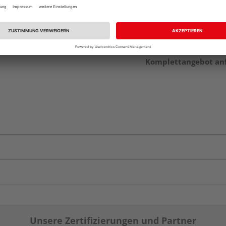
vue.ads.priceMerch
Komplettangebot an
Unsere Zertifizierungen und Partner