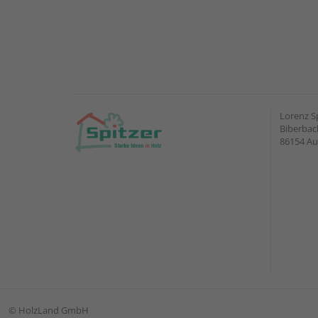
Lorenz S
Biberbach
86154 A
©
HolzLand GmbH