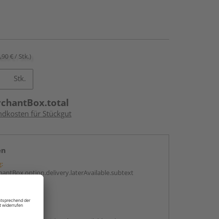
,90 € / Stk.)
Stk.
rchantBox.total
ndkosten für Stückgut
en
g:
antBox.option.delivery.laterAvailable.subtext
abholen
g: