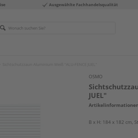
ise
Ausgewählte Fachhandelsqualität
Sichtschutzzaun Aluminium Weiß "ALU-FENCE JUEL"
OSMO
Sichtschutzza
JUEL"
Artikelinformatione
B x H: 184 x 182 cm, 