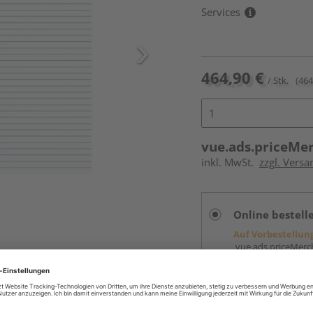
Services
464,90 €
/ Stk.
(464
vue.ads.priceMe
inkl. MwSt.
zzgl. Versa
Online bestell
Auf Vorbestellun
vue.ads.priceMerch
Beim Händler 
Auf Vorbestellun