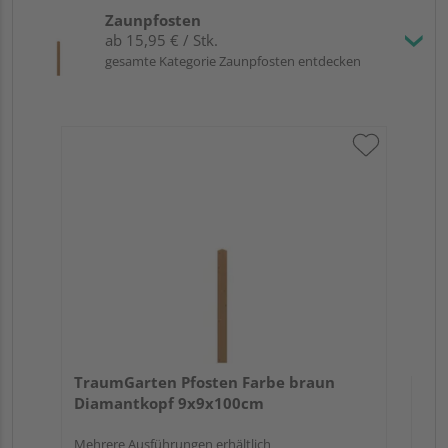
Zaunpfosten
ab 15,95 € / Stk.
gesamte Kategorie Zaunpfosten entdecken
Tr
zu
7x
TraumGarten Pfosten Farbe braun
Diamantkopf 9x9x100cm
Mehrere Ausführungen erhältlich