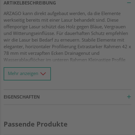
ARTIKELBESCHREIBUNG
ARZAGO kann direkt aufgebaut werden, da die Elemente
werkseitig bereits mit einer Lasur behandelt sind. Diese
offenporige Lasur schützt das Holz gegen Bläue, Vergrauen
und Witterungseinflüsse. Für dauerhaften Schutz empfehlen
wir die Lasur bei Bedarf zu erneuern. Stabile Elemente mit
eleganter, horizontaler Profilierung Extrastarker Rahmen 42 x
78 mm mit verzapften Ecken Drainagenut und
Wasserablauflöcher im unteren Rahmen Kleinastige Profile
21 x 122 mm mit Riffel-Hobelung Alle Verbindungen aus
Edelstahl
Mehr anzeigen
EIGENSCHAFTEN
Passende Produkte