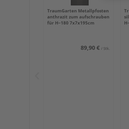
TraumGarten Metallpfosten
Tr
anthrazit zum aufschrauben
si
für H~180 7x7x195cm
H
89,90 €
/ Stk.