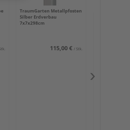
be
TraumGarten Metallpfosten
Silber Erdverbau
7x7x298cm
115,00 €
Stk.
/ Stk.
Passendes Zube
Schwerlast
Zaun-Zube
Zaunbesch