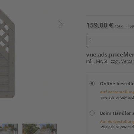
159,00 €
/ Stk.
(159
vue.ads.priceMe
inkl. MwSt.
zzgl. Versa
Online bestell
Auf Vorbestellun
vue.ads.priceMerch
Beim Händler 
Auf Vorbestellun
vue.ads.priceMerch