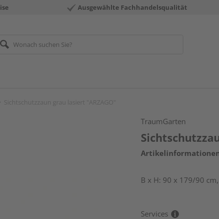
ise
Ausgewählte Fachhandelsqualität
Sichtschutzzaun grau lasiert "ARZAGO"
TraumGarten
Sichtschutzza
Artikelinformatione
B x H: 90 x 179/90 cm,
Services