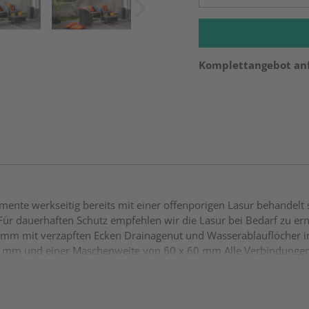
Komplettangebot an
ente werkseitig bereits mit einer offenporigen Lasur behandelt 
ür dauerhaften Schutz empfehlen wir die Lasur bei Bedarf zu ern
0 mm mit verzapften Ecken Drainagenut und Wasserablauflöcher i
40 mm und einer Maschenweite von 60 x 60 mm Alle Verbindungen