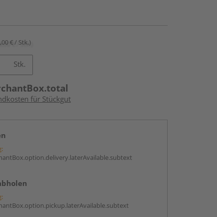
,00 € / Stk.)
Stk.
rchantBox.total
ndkosten für Stückgut
en
g:
antBox.option.delivery.laterAvailable.subtext
abholen
g:
antBox.option.pickup.laterAvailable.subtext