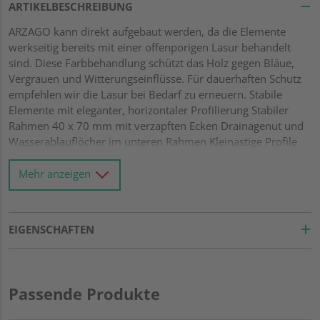
ARTIKELBESCHREIBUNG
ARZAGO kann direkt aufgebaut werden, da die Elemente
werkseitig bereits mit einer offenporigen Lasur behandelt
sind. Diese Farbbehandlung schützt das Holz gegen Bläue,
Vergrauen und Witterungseinflüsse. Für dauerhaften Schutz
empfehlen wir die Lasur bei Bedarf zu erneuern. Stabile
Elemente mit eleganter, horizontaler Profilierung Stabiler
Rahmen 40 x 70 mm mit verzapften Ecken Drainagenut und
Wasserablauflöcher im unteren Rahmen Kleinastige Profile
21 x 122 mm mit Riffel-Hobelung Gitter mit Leisten 10 x 40
mm und einer Maschenweite von 60 x 60 mm Alle
Mehr anzeigen
Verbindungen aus Edelstahl
EIGENSCHAFTEN
Passende Produkte