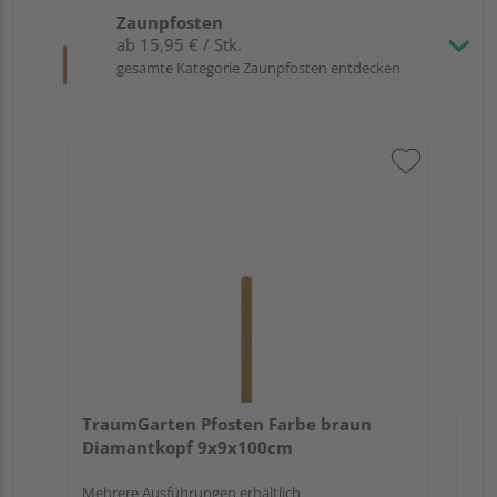
Zaunpfosten
ab 15,95 € / Stk.
gesamte Kategorie Zaunpfosten entdecken
Tr
zu
7x
TraumGarten Pfosten Farbe braun
Diamantkopf 9x9x100cm
Mehrere Ausführungen erhältlich