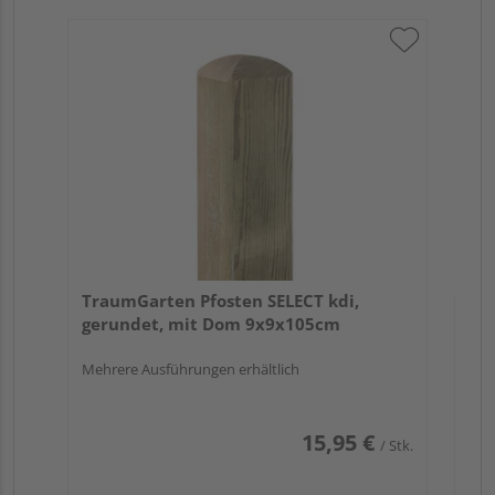
Tr
zu
7x
TraumGarten Pfosten SELECT kdi,
gerundet, mit Dom 9x9x105cm
Mehrere Ausführungen erhältlich
15,95 €
/ Stk.