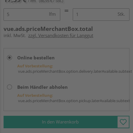
/ lfm
(86,95 € / Stk.)
lfm
Stk.
vue.ads.priceMerchantBox.total
inkl. MwSt.
zzgl. Versandkosten für Langgut
Online bestellen
Auf Vorbestellung:
vue.ads.priceMerchantBox.option.delivery.laterAvailable.subtext
Beim Händler abholen
Auf Vorbestellung:
vue.ads.priceMerchantBox.option.pickup.laterAvailable.subtext
In den Warenkorb