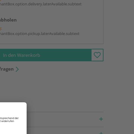
antBox.option.delivery.laterAvailable.subtext
abholen
g:
antBox.option.pickup.laterAvailable.subtext
In den Warenkorb
fragen