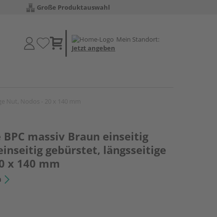
Große Produktauswahl
Mein Standort:
Jetzt angeben
tige Nut, Nodos - 20 x 140 mm
 BPC massiv Braun einseitig
einseitig gebürstet, längsseitige
20 x 140 mm
n