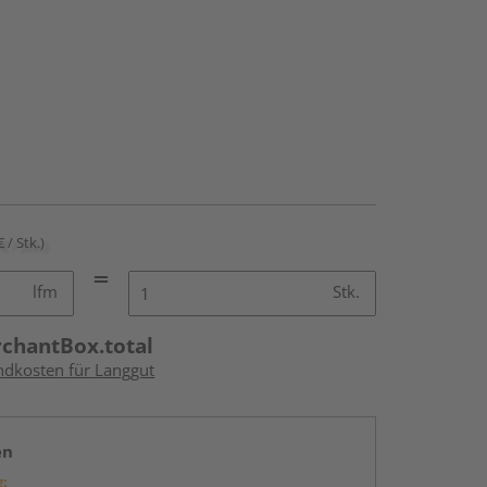
€ / Stk.)
lfm
Stk.
rchantBox.total
andkosten für Langgut
en
g: