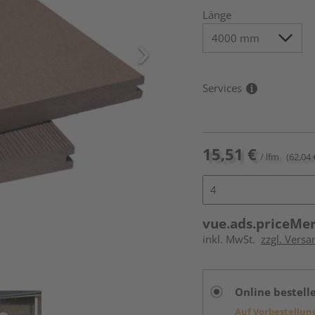
Länge
Services
15,51 €
/ lfm
(62,04 
vue.ads.priceMe
inkl. MwSt.
zzgl. Vers
Online bestell
Auf Vorbestellun