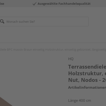
ise
Ausgewählte Fachhandelsqualität
iele BPC massiv Braun einseitig Holzstruktur, einseitig gebürstet, längssei
HQ
Terrassendiele
Holzstruktur, 
Nut, Nodos - 
Artikelinformatione
Länge 400 cm