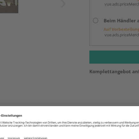
vue.ads.priceMerch
Beim Händler 
Auf Vorbestellun
vue.ads.priceMerch
Komplettangebot an