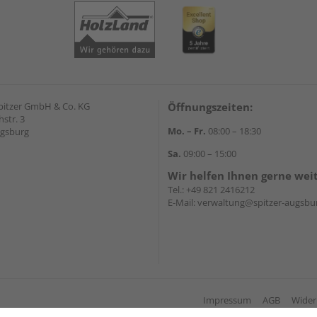
pitzer GmbH & Co. KG
Öffnungszeiten:
str. 3
Mo. – Fr.
08:00 – 18:30
ugsburg
Sa.
09:00 – 15:00
Wir helfen Ihnen gerne wei
Tel.:
+49 821 2416212
E-Mail:
verwaltung@spitzer-augsbu
Impressum
AGB
Wider