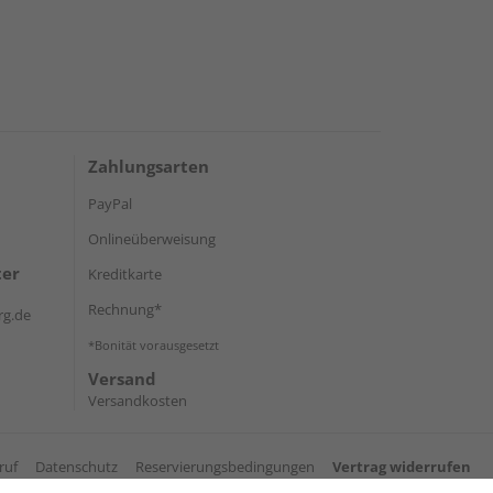
Zahlungsarten
PayPal
Onlineüberweisung
ter
Kreditkarte
Rechnung*
rg.de
*Bonität vorausgesetzt
Versand
Versandkosten
ruf
Datenschutz
Reservierungsbedingungen
Vertrag widerrufen