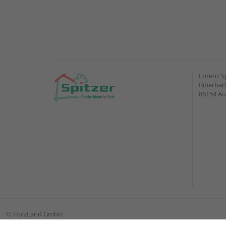
Lorenz S
Biberbach
86154 A
©
HolzLand GmbH