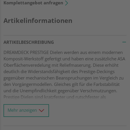
Komplettangebot anfragen
Artikelinformationen
ARTIKELBESCHREIBUNG
DREAMDECK PRESTIGE Dielen werden aus einem modernen
Komposit-Werkstoff gefertigt und haben eine zusätzliche ASA
Oberflächenveredelung mit Reliefmaserung. Diese erhöht
deutlich die Widerstandsfähigkeit des Prestige-Deckings
gegenüber mechanischen Beanspruchungen im Vergleich zu
den Vorgängermodellen. Gleiches gilt für die Farbstabilität
und die Unempfindlichkeit gegenüber Verschmutzungen.
Prestige Dielen sind kratzfester und rutschfester als
vergleichbare Materialien. Bitte beachten Sie: Bei Komposit-
Werkstoffen sind Farbunterschiede völlig typisch und können
Mehr anzeigen
produktions- und chargenbedingt schwanken.