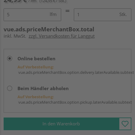
/ lfm
(124,95 € / Stk.)
lfm
Stk.
vue.ads.priceMerchantBox.total
inkl. MwSt.
zzgl. Versandkosten für Langgut
Online bestellen
Auf Vorbestellung:
vue.ads.priceMerchantBox.option.delivery.laterAvailable.subtext
Beim Händler abholen
Auf Vorbestellung:
vue.ads.priceMerchantBox.option.pickup.laterAvailable.subtext
In den Warenkorb