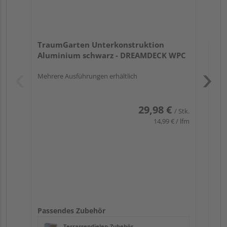
TraumGarten Unterkonstruktion
Aluminium schwarz - DREAMDECK WPC
Mehrere Ausführungen erhältlich
Pas
29,98 €
/ Stk.
14,99 € / lfm
Passendes Zubehör
Terrassendielen-Zubehör