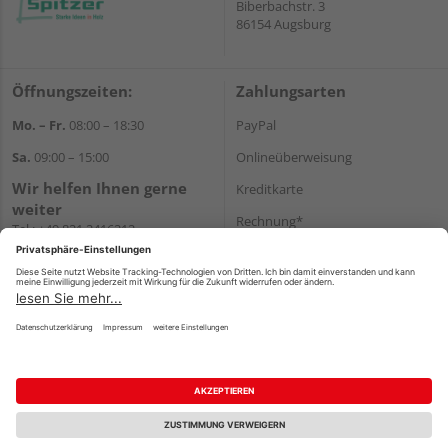
Biberbachstr. 3
86154 Augsburg
Öffnungszeiten:
Zahlungsarten
Mo. – Fr.
08:00 – 18:30
PayPal
Sa.
09:00 – 15:00
Onlineüberweisung
Wir helfen Ihnen gerne
Kreditkarte
weiter
Rechnung*
Tel.:
+49 821 2416212
E-Mail:
verwaltung@spitzer-
*Bonität vorausgesetzt
augsburg.de
Versand
Versandkosten
Impressum
AGB
Widerruf
Datenschutz
Reservierungsbedingungen
Vertrag widerrufen