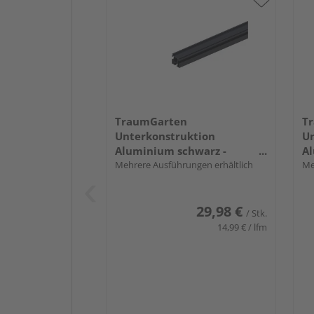
TraumGarten
T
Unterkonstruktion
Un
Aluminium schwarz -
Al
DREAMDECK WPC
Mehrere Ausführungen erhältlich
D
Me
29,98 €
/ Stk.
14,99 € / lfm