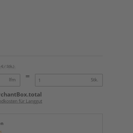
 € / Stk.)
lfm
Stk.
rchantBox.total
andkosten für Langgut
en
g: