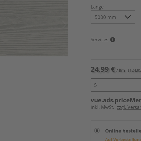
Länge
Services
24,99 €
/ lfm
(124,95
vue.ads.priceMe
inkl. MwSt.
zzgl. Vers
Online bestell
Auf Vorbestellun