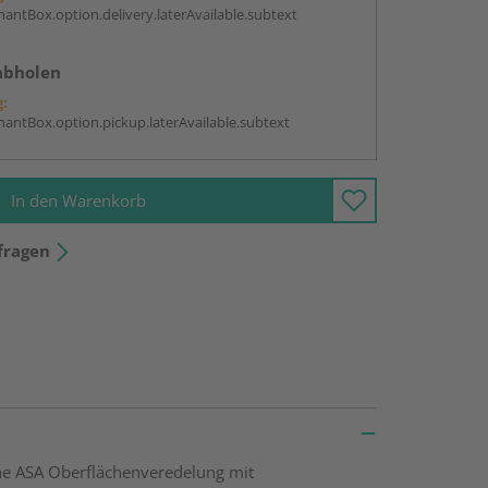
antBox.option.delivery.laterAvailable.subtext
abholen
g:
antBox.option.pickup.laterAvailable.subtext
In den Warenkorb
fragen
he ASA Oberflächenveredelung mit