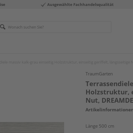
ise
Ausgewählte Fachhandelsqualität
iele massiv kalk-grau einseitig Holzstruktur, einseitig geriffelt, längssei
TraumGarten
Terrassendiele
Holzstruktur, e
Nut, DREAMDE
Artikelinformatione
Länge 500 cm