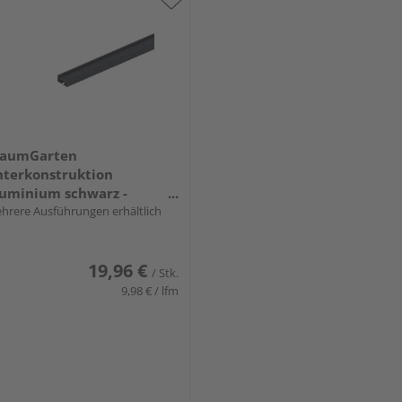
raumGarten
terkonstruktion
uminium schwarz -
REAMDECK WPC
hrere Ausführungen erhältlich
19,96 €
/ Stk.
9,98 € / lfm