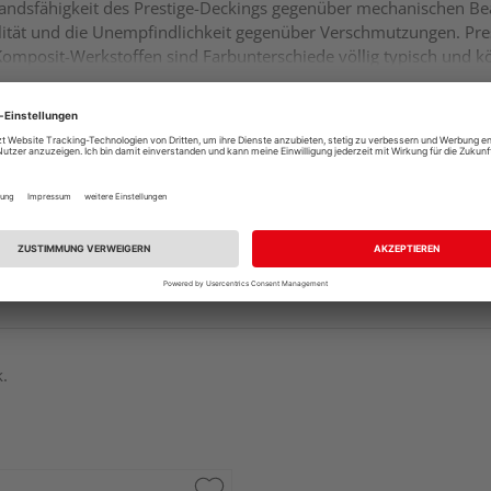
standsfähigkeit des Prestige-Deckings gegenüber mechanischen B
ilität und die Unempfindlichkeit gegenüber Verschmutzungen. Prest
ei Komposit-Werkstoffen sind Farbunterschiede völlig typisch und
k.