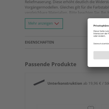
Reliefmaserung. Diese erhöht deutlich die Wider
Vorgängermodellen. Gleiches gilt für die Farbstab
vergleichbare Materialien. Bitte beachten Sie: B
schwanken.
Mehr anzeigen
EIGENSCHAFTEN
Passende Produkte
Unterkonstruktion
ab 19,96 € / St