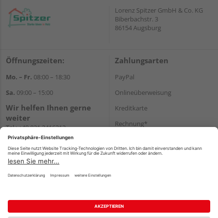
Lorenz Spitzer GmbH & Co. KG
Biberbachstr. 3
86154 Augsburg
Öffnungszeiten:
Zahlungsarten
Mo. – Fr.
08:00 – 18:30
PayPal
Sa.
09:00 – 15:00
Onlineüberweisung
Wir helfen Ihnen gerne
Kreditkarte
weiter
Rechnung*
Tel.:
+49 821 2416212
E-Mail:
verwaltung@spitzer-
*Bonität vorausgesetzt
augsburg.de
Versand
Versandkosten
Impressum
AGB
Widerruf
Datenschutz
Reservierungsbedingungen
Vertrag widerrufen