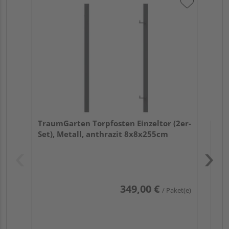
Tra
Set
TraumGarten Torpfosten Einzeltor (2er-
Set), Metall, anthrazit 8x8x255cm
Pas
349,00 €
/ Paket(e)