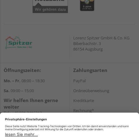
Lorenz Spitzer GmbH & Co. KG
Biberbachstr. 3
86154 Augsburg
Öffnungszeiten:
Zahlungsarten
Mo. – Fr.
08:00 – 18:30
PayPal
Sa.
09:00 – 15:00
Onlineüberweisung
Wir helfen Ihnen gerne
Kreditkarte
weiter
Rechnung*
Tel.:
+49 821 2416212
E-Mail:
verwaltung@spitzer-
*Bonität vorausgesetzt
augsburg.de
Versand
Versandkosten