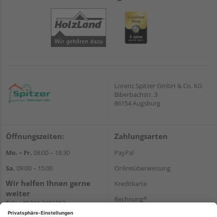
Lorenz Spitzer GmbH & Co. KG
Biberbachstr. 3
86154 Augsburg
Öffnungszeiten:
Zahlungsarten
Mo. – Fr.
08:00 – 18:30
PayPal
Sa.
09:00 – 15:00
Onlineüberweisung
Wir helfen Ihnen gerne
Kreditkarte
weiter
Rechnung*
Tel.:
+49 821 2416212
E-Mail:
verwaltung@spitzer-
*Bonität vorausgesetzt