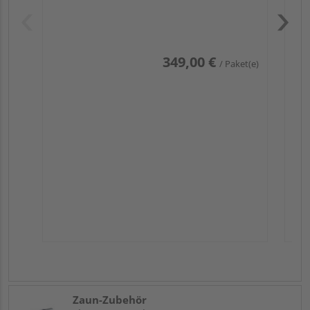
Pas
349,00 €
/ Paket(e)
Zaun-Zubehör