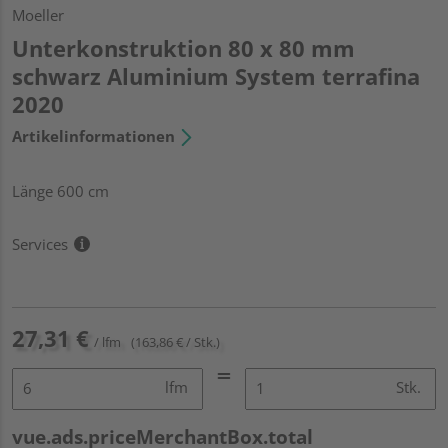
Moeller
Unterkonstruktion 80 x 80 mm
schwarz Aluminium System terrafina
2020
Artikelinformationen
Länge 600 cm
Services
27,31 €
/ lfm
(163,86 € / Stk.)
lfm
Stk.
vue.ads.priceMerchantBox.total