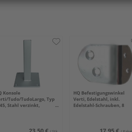
 Konsole
HQ Befestigungswinkel
rti/Tudo/TudoLargo, Typ
Verti, Edelstahl, inkl.
45, Stahl verzinkt,
Edelstahl-Schrauben, 8
x16x40,8cm (für Pfosten
Stück/Pack
m Aufschrauben)
23,50 €
17,95 €
/ Stk.
/ Pake