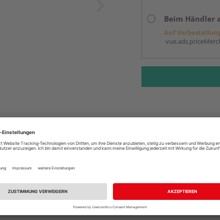
Beim Händler 
Auf Vorbestellun
vue.ads.priceMerch