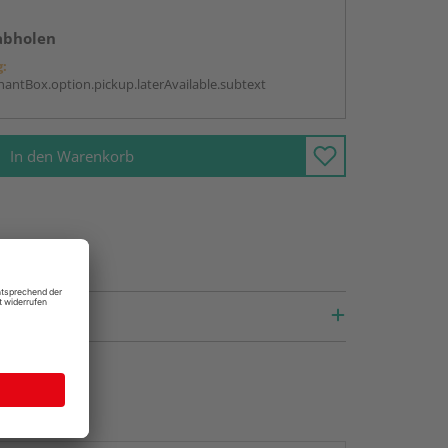
abholen
g:
antBox.option.pickup.laterAvailable.subtext
In den Warenkorb