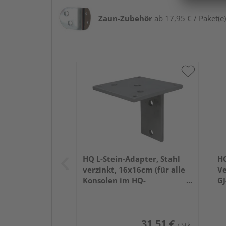
Zaun-Zubehör
ab 17,95 € / Paket(e)
HQ L-Stein-Adapter, Stahl
HQ
verzinkt, 16x16cm (für alle
Ve
Konsolen im HQ-
GJ
Zaunsortiment)
16
zu
31,51 €
/ Stk.