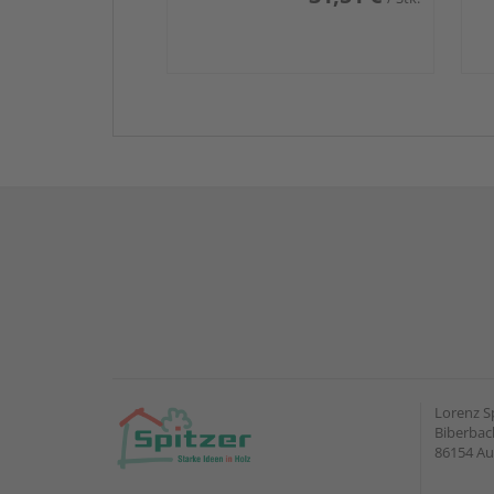
Lorenz S
Biberbach
86154 A