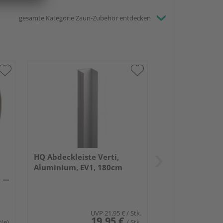
gesamte Kategorie Zaun-Zubehör entdecken
HQ Abdeckleiste Verti,
Aluminium, EV1, 180cm
UVP
21,95 €
/ Stk.
19,95 €
t(e)
/ Stk.