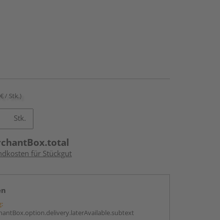
€ / Stk.)
Stk.
rchantBox.total
ndkosten für Stückgut
en
g:
antBox.option.delivery.laterAvailable.subtext