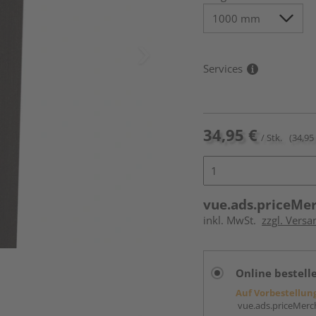
Services
34,95 €
/ Stk.
(34,95 
vue.ads.priceMe
inkl. MwSt.
zzgl. Versa
Online bestell
Auf Vorbestellun
vue.ads.priceMerch