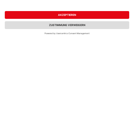
779,00 €
2.649,00 €
/ Stk.
/ Stk.
Fachberatung
TraumGarten BINTO
Scheerer Pflanzkasten
Hartholzvariante 7,
Nordmark KD+
4er-Box mit Deckel
1,50x0,50x0,40m
2.199,00 €
279,00 €
/ Stk.
/ Stk.