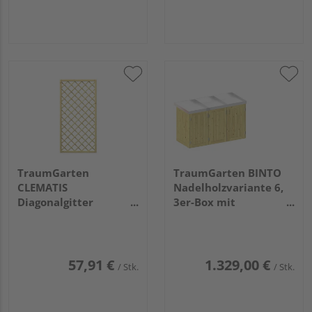
TraumGarten
TraumGarten BINTO
CLEMATIS
Nadelholzvariante 6,
Diagonalgitter
3er-Box mit
89x178cm
Pflanzschale
57,91 €
1.329,00 €
/ Stk.
/ Stk.