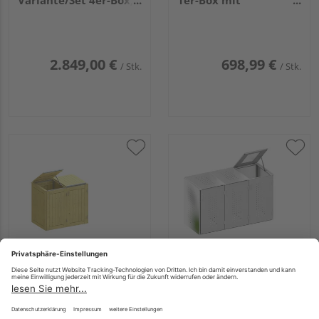
Variante/Set 4er-Box,
1er-Box mit
Edelstahl-Deckel
Pflanzschale
2.849,00 €
698,99 €
/ Stk.
/ Stk.
TraumGarten BINTO
TraumGarten BINTO
Nadelholzvariante 3,
Edelstahlvariante 7,
2er-Box mit Deckel
3er-Box mit Deckel