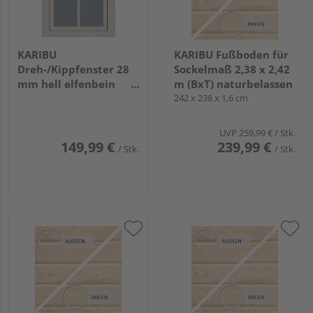
KARIBU
KARIBU Fußboden für
Dreh-/Kippfenster 28
Sockelmaß 2,38 x 2,42
mm hell elfenbein
m (BxT) naturbelassen
verpackt
242 x 238 x 1,6 cm
UVP
259,99 €
/ Stk.
149,99 €
239,99 €
/ Stk.
/ Stk.