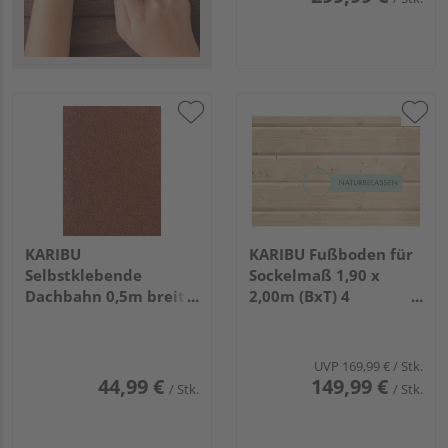
KARIBU
KARIBU Fußboden für
Selbstklebende
Sockelmaß 1,90 x
Dachbahn 0,5m breit
2,00m (BxT) 4
2,5qm rot 2,5 qm
naturbelassen
UVP
169,99 €
/ Stk.
44,99 €
149,99 €
/ Stk.
/ Stk.