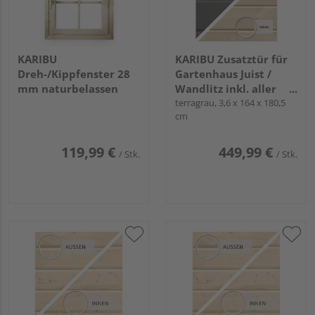
KARIBU
KARIBU Zusatztür für
Dreh-/Kippfenster 28
Gartenhaus Juist /
mm naturbelassen
Wandlitz inkl. aller
Beschläge
terragrau, 3,6 x 164 x 180,5
cm
119,99 €
449,99 €
/ Stk.
/ Stk.