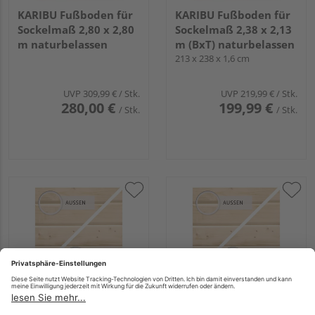
KARIBU Fußboden für
KARIBU Fußboden für
Sockelmaß 2,80 x 2,80
Sockelmaß 2,38 x 2,13
m naturbelassen
m (BxT) naturbelassen
213 x 238 x 1,6 cm
UVP
309,99 €
/ Stk.
UVP
219,99 €
/ Stk.
280,00 €
199,99 €
/ Stk.
/ Stk.
KARIBU Fußboden für
KARIBU Fußboden für
19 mm Haus
Gartenhaus "Dahme 1"