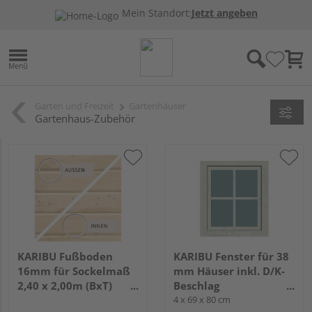
Mein Standort:
Jetzt angeben
Garten und Freizeit
Gartenhäuser
Gartenhaus-Zubehör
KARIBU Fußboden
KARIBU Fenster für 38
16mm für Sockelmaß
mm Häuser inkl. D/K-
2,40 x 2,00m (BxT)
Beschlag
naturbelassen
elfenbeinweiß
4 x 69 x 80 cm