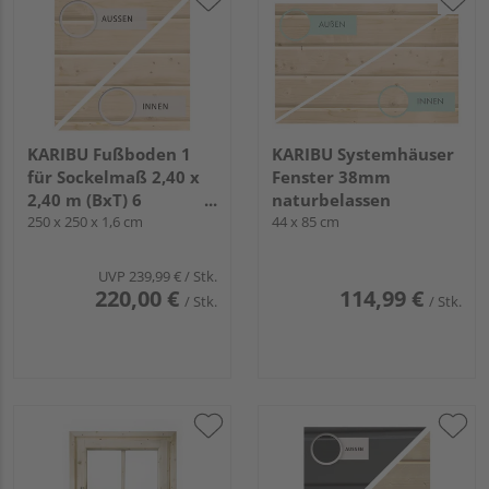
KARIBU Fußboden 1
KARIBU Systemhäuser
für Sockelmaß 2,40 x
Fenster 38mm
2,40 m (BxT) 6
naturbelassen
naturbelassen
250 x 250 x 1,6 cm
44 x 85 cm
UVP
239,99 €
/ Stk.
220,00 €
114,99 €
/ Stk.
/ Stk.