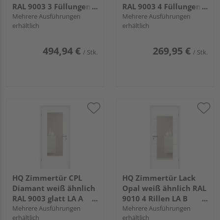
RAL 9003 3 Füllungen
RAL 9003 4 Füllungen
FG LA F Röhrenspan
Mehrere Ausführungen
TG Röhrenspan KK1
Mehrere Ausführungen
erhältlich
erhältlich
KK1
494,94 €
269,95 €
/ Stk.
/ Stk.
HQ Zimmertür CPL
HQ Zimmertür Lack
Diamant weiß ähnlich
Opal weiß ähnlich RAL
RAL 9003 glatt LA A
9010 4 Rillen LA B
Röhrenspan KK1
Mehrere Ausführungen
Röhrenspan KK1
Mehrere Ausführungen
erhältlich
erhältlich