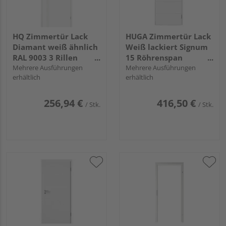
HQ Zimmertür Lack
HUGA Zimmertür Lack
Diamant weiß ähnlich
Weiß lackiert Signum
RAL 9003 3 Rillen
15 Röhrenspan
Röhrenspan KK1
Mehrere Ausführungen
"SIGNUM"
Mehrere Ausführungen
erhältlich
erhältlich
256,94 €
416,50 €
/ Stk.
/ Stk.