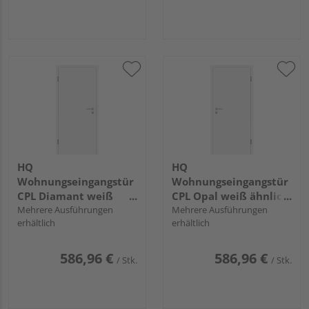
HQ
HQ
Wohnungseingangstür
Wohnungseingangstür
CPL Diamant weiß
CPL Opal weiß ähnlich
ähnlich RAL 9003 glatt
Mehrere Ausführungen
RAL 9010 glatt
Mehrere Ausführungen
erhältlich
erhältlich
Vollspan KK3
Vollspan KK3
586,96 €
586,96 €
/ Stk.
/ Stk.