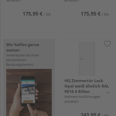
erhältlich
erhältlich
175,95 €
175,95 €
/ Stk.
/ Stk.
Wir helfen gerne
weiter:
Vereinbaren Sie Ihren
persönlichen
Beratungstermin!
HQ Zimmertür Lack
Opal weiß ähnlich RAL
9010 4 Rillen
Röhrenspan KK1
Mehrere Ausführungen
erhältlich
243,95 €
/ Stk.