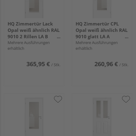
HQ Zimmertür Lack
HQ Zimmertür CPL
Opal weiß ähnlich RAL
Opal weiß ähnlich RAL
9010 2 Rillen LA B
9010 glatt LA A
Röhrenspan KK1
Mehrere Ausführungen
Röhrenspan KK1
Mehrere Ausführungen
erhältlich
erhältlich
365,95 €
260,96 €
/ Stk.
/ Stk.