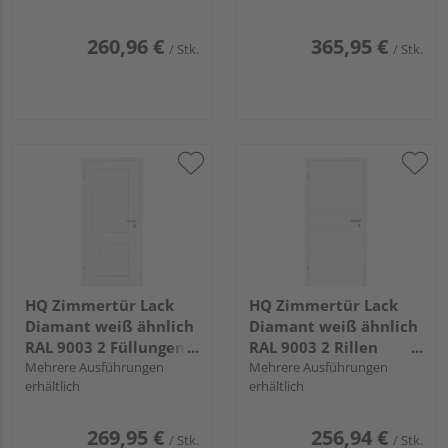
260,96 €
365,95 €
/ Stk.
/ Stk.
HQ Zimmertür Lack
HQ Zimmertür Lack
Diamant weiß ähnlich
Diamant weiß ähnlich
RAL 9003 2 Füllungen
RAL 9003 2 Rillen
TG Röhrenspan KK1
Mehrere Ausführungen
Röhrenspan KK1
Mehrere Ausführungen
erhältlich
erhältlich
269,95 €
256,94 €
/ Stk.
/ Stk.