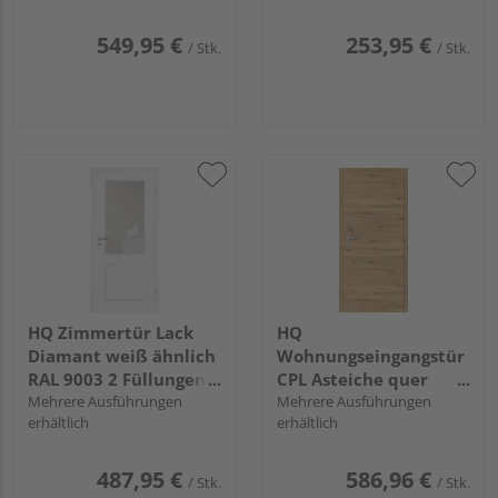
549,95 €
253,95 €
/ Stk.
/ Stk.
HQ Zimmertür Lack
HQ
Diamant weiß ähnlich
Wohnungseingangstür
RAL 9003 2 Füllungen
CPL Asteiche quer
TG LA C Röhrenspan
Mehrere Ausführungen
glatt Vollspan KK3
Mehrere Ausführungen
erhältlich
erhältlich
KK1
487,95 €
586,96 €
/ Stk.
/ Stk.