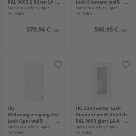
RAL 9003 2 Rillen LA B
Lack Diamant weiß
Röhrenspan KK1
Mehrere Ausführungen
ähnlich RAL 9003 glatt
Mehrere Ausführungen
erhältlich
erhältlich
Vollspan KK3
378,96 €
580,95 €
/ Stk.
/ Stk.
HQ
HQ Zimmertür Lack
Wohnungseingangstür
Diamant weiß ähnlich
Lack Opal weiß
RAL 9003 glatt LA A
ähnlich RAL 9010 glatt
Mehrere Ausführungen
Röhrenspan KK1
Mehrere Ausführungen
erhältlich
erhältlich
Vollspan KK3