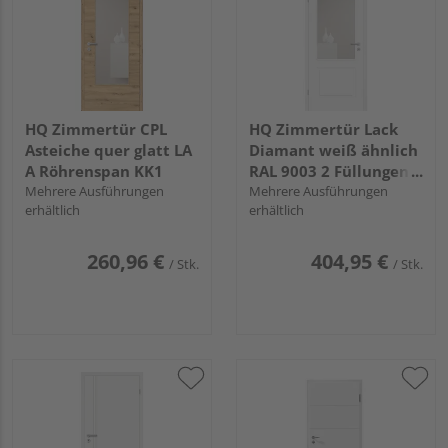
HQ Zimmertür CPL
HQ Zimmertür Lack
Asteiche quer glatt LA
Diamant weiß ähnlich
A Röhrenspan KK1
RAL 9003 2 Füllungen
Mehrere Ausführungen
FG LA E Röhrenspan
Mehrere Ausführungen
erhältlich
erhältlich
KK1
260,96 €
404,95 €
/ Stk.
/ Stk.