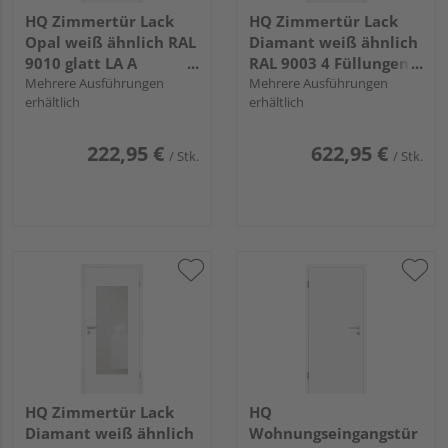
HQ Zimmertür Lack
HQ Zimmertür Lack
Opal weiß ähnlich RAL
Diamant weiß ähnlich
9010 glatt LA A
RAL 9003 4 Füllungen
Röhrenspan KK1
Mehrere Ausführungen
TG LA D Röhrenspan
Mehrere Ausführungen
erhältlich
erhältlich
KK1
222,95 €
622,95 €
/ Stk.
/ Stk.
HQ Zimmertür Lack
HQ
Diamant weiß ähnlich
Wohnungseingangstür