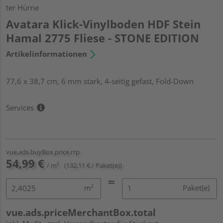
ter Hürne
Avatara Klick-Vinylboden HDF Stein
Hamal 2775 Fliese - STONE EDITION
Artikelinformationen
77,6 x 38,7 cm, 6 mm stark, 4-seitig gefast, Fold-Down
Services
vue.ads.buyBox.price.rrp
54,99 €
/ m²
(132,11 € / Paket(e))
m²
Paket(e)
vue.ads.priceMerchantBox.total