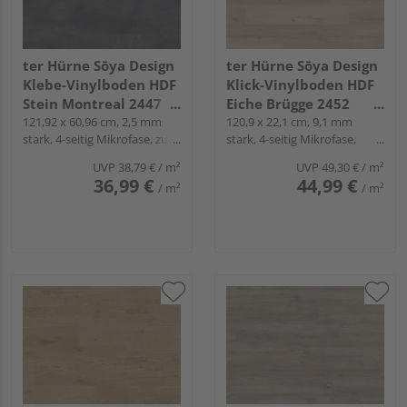
ter Hürne Sōya Design
ter Hürne Sōya Design
Klebe-Vinylboden HDF
Klick-Vinylboden HDF
Stein Montreal 2447
Eiche Brügge 2452
Fliese - STONE EDITION
121,92 x 60,96 cm, 2,5 mm
Landhausdiele - WOOD
120,9 x 22,1 cm, 9,1 mm
stark, 4-seitig Mikrofase, zum
stark, 4-seitig Mikrofase,
EDITION
Verkleben
Fold-Down
UVP
38,79 €
/ m²
UVP
49,30 €
/ m²
36,99 €
44,99 €
/ m²
/ m²