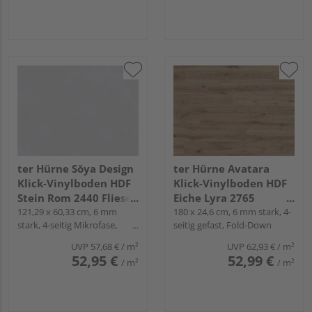
ter Hürne Sōya Design
ter Hürne Avatara
Klick-Vinylboden HDF
Klick-Vinylboden HDF
Stein Rom 2440 Fliese -
Eiche Lyra 2765
STONE EDITION
121,29 x 60,33 cm, 6 mm
Landhausdiele - WOOD
180 x 24,6 cm, 6 mm stark, 4-
stark, 4-seitig Mikrofase,
seitig gefast, Fold-Down
EDITION
Fold-Down
UVP
57,68 €
/ m²
UVP
62,93 €
/ m²
52,95 €
52,99 €
/ m²
/ m²