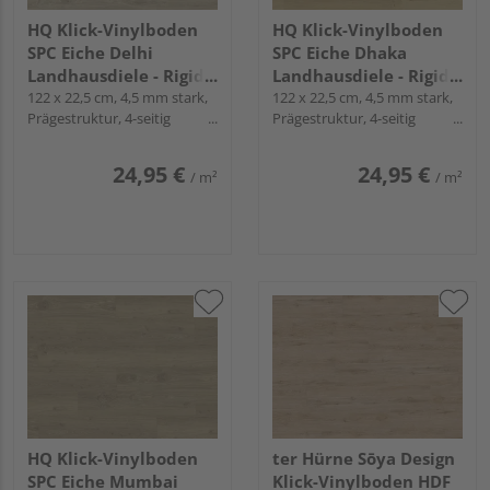
HQ Klick-Vinylboden
HQ Klick-Vinylboden
SPC Eiche Delhi
SPC Eiche Dhaka
Landhausdiele - Rigid-
Landhausdiele - Rigid-
LVT
122 x 22,5 cm, 4,5 mm stark,
LVT
122 x 22,5 cm, 4,5 mm stark,
Prägestruktur, 4-seitig
Prägestruktur, 4-seitig
Mikrofase, Fold-Down
Mikrofase, Fold-Down
24,95 €
24,95 €
/ m²
/ m²
HQ Klick-Vinylboden
ter Hürne Sōya Design
SPC Eiche Mumbai
Klick-Vinylboden HDF