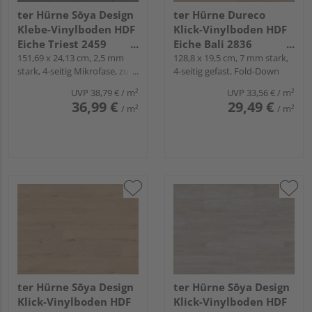
ter Hürne Sōya Design
ter Hürne Dureco
Klebe-Vinylboden HDF
Klick-Vinylboden HDF
Eiche Triest 2459
Eiche Bali 2836
Landhausdiele - WOOD
151,69 x 24,13 cm, 2,5 mm
Landhausdiele -
128,8 x 19,5 cm, 7 mm stark,
stark, 4-seitig Mikrofase, zum
4-seitig gefast, Fold-Down
EDITION
CLASSIC COLLECTION
Verkleben
UVP
38,79 €
/ m²
UVP
33,56 €
/ m²
36,99 €
29,49 €
/ m²
/ m²
ter Hürne Sōya Design
ter Hürne Sōya Design
Klick-Vinylboden HDF
Klick-Vinylboden HDF