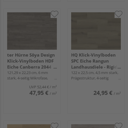
ter Hürne Sōya Design
HQ Klick-Vinylboden
Klick-Vinylboden HDF
SPC Eiche Rangun
Eiche Canberra 2044
Landhausdiele - Rigid-
Landhausdiele - WOOD
121,29 x 22,23 cm, 6 mm
LVT
122 x 22,5 cm, 4,5 mm stark,
stark, 4-seitig Mikrofase,
Prägestruktur, 4-seitig
EDITION
Fold-Down
Mikrofase, Fold-Down
UVP
52,44 €
/ m²
47,95 €
24,95 €
/ m²
/ m²