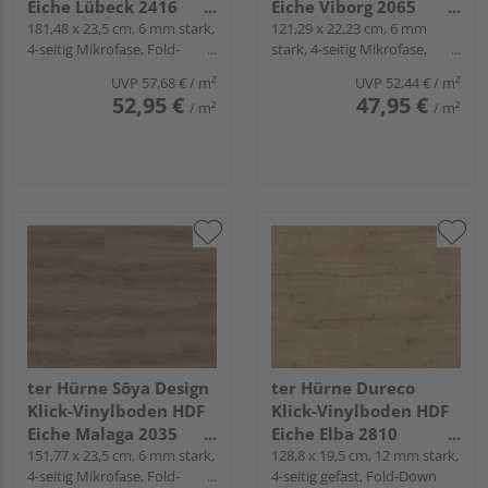
Eiche Lübeck 2416
Eiche Viborg 2065
Landhausdiele - WOOD
181,48 x 23,5 cm, 6 mm stark,
Landhausdiele - WOOD
121,29 x 22,23 cm, 6 mm
4-seitig Mikrofase, Fold-
stark, 4-seitig Mikrofase,
EDITION
EDITION
Down
Fold-Down
UVP
57,68 €
/ m²
UVP
52,44 €
/ m²
52,95 €
47,95 €
/ m²
/ m²
ter Hürne Sōya Design
ter Hürne Dureco
Klick-Vinylboden HDF
Klick-Vinylboden HDF
Eiche Malaga 2035
Eiche Elba 2810
Landhausdiele - WOOD
151,77 x 23,5 cm, 6 mm stark,
Landhausdiele -
128,8 x 19,5 cm, 12 mm stark,
4-seitig Mikrofase, Fold-
4-seitig gefast, Fold-Down
EDITION
CLASSIC COLLECTION