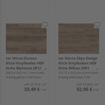
ter Hürne Dureco
ter Hürne Sōya Design
Klick-Vinylboden HDF
Klick-Vinylboden HDF
Eiche Mykonos 2812
Eiche Bilbao 2081
Landhausdiele - Grand
200,3 x 24,5 cm, 7 mm stark,
Landhausdiele - WOOD
151,77 x 23,5 cm, 6 mm stark,
4-seitig gefast, Fold-Down
4-seitig Mikrofase, Fold-
Line
EDITION
Down
UVP
37,75 €
/ m²
UVP
57,68 €
/ m²
33,49 €
52,95 €
/ m²
/ m²