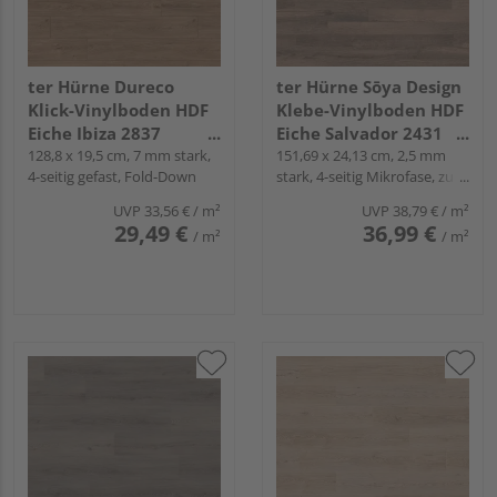
ter Hürne Dureco
ter Hürne Sōya Design
Klick-Vinylboden HDF
Klebe-Vinylboden HDF
Eiche Ibiza 2837
Eiche Salvador 2431
Landhausdiele -
128,8 x 19,5 cm, 7 mm stark,
Landhausdiele - WOOD
151,69 x 24,13 cm, 2,5 mm
4-seitig gefast, Fold-Down
stark, 4-seitig Mikrofase, zum
CLASSIC COLLECTION
EDITION
Verkleben
UVP
33,56 €
/ m²
UVP
38,79 €
/ m²
29,49 €
36,99 €
/ m²
/ m²