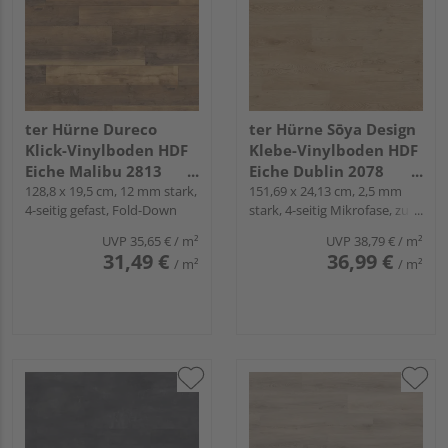
ter Hürne Dureco
ter Hürne Sōya Design
Klick-Vinylboden HDF
Klebe-Vinylboden HDF
Eiche Malibu 2813
Eiche Dublin 2078
Landhausdiele -
128,8 x 19,5 cm, 12 mm stark,
Landhausdiele - WOOD
151,69 x 24,13 cm, 2,5 mm
4-seitig gefast, Fold-Down
stark, 4-seitig Mikrofase, zum
CLASSIC COLLECTION
EDITION
Verkleben
UVP
35,65 €
/ m²
UVP
38,79 €
/ m²
31,49 €
36,99 €
/ m²
/ m²