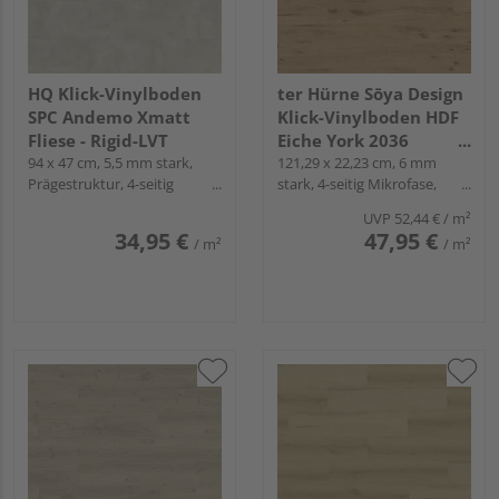
HQ Klick-Vinylboden
ter Hürne Sōya Design
SPC Andemo Xmatt
Klick-Vinylboden HDF
Fliese - Rigid-LVT
Eiche York 2036
94 x 47 cm, 5,5 mm stark,
Landhausdiele - WOOD
121,29 x 22,23 cm, 6 mm
Prägestruktur, 4-seitig
stark, 4-seitig Mikrofase,
EDITION
Mikrofase, Fold-Down
Fold-Down
UVP
52,44 €
/ m²
34,95 €
47,95 €
/ m²
/ m²