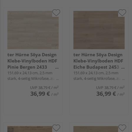
ter Hürne Sōya Design
ter Hürne Sōya Design
Klebe-Vinylboden HDF
Klebe-Vinylboden HDF
Pinie Bergen 2433
Eiche Budapest 2453
Landhausdiele - WOOD
151,69 x 24,13 cm, 2,5 mm
Landhausdiele - WOOD
151,69 x 24,13 cm, 2,5 mm
stark, 4-seitig Mikrofase, zum
stark, 4-seitig Mikrofase, zum
EDITION
EDITION
Verkleben
Verkleben
UVP
38,79 €
/ m²
UVP
38,79 €
/ m²
36,99 €
36,99 €
/ m²
/ m²