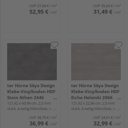
Down
UVP
57,68 €
/ m²
UVP
35,65 €
/ m²
52,95 €
31,49 €
/ m²
/ m²
ter Hürne Sōya Design
ter Hürne Sōya Design
Klebe-Vinylboden HDF
Klebe-Vinylboden HDF
Stein Athen 2446
Eiche Helsinki 2066
Fliese - STONE EDITION
121,92 x 60,96 cm, 2,5 mm
Landhausdiele - WOOD
121,92 x 22,86 cm, 2,5 mm
stark, 4-seitig Mikrofase, zum
stark, 4-seitig Mikrofase, zum
EDITION
Verkleben
Verkleben
UVP
38,79 €
/ m²
UVP
34,61 €
/ m²
36,99 €
32,99 €
/ m²
/ m²