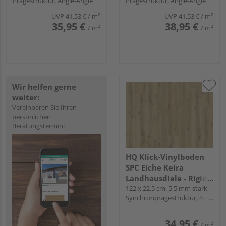
Prägestruktur, Angle-Angle
Prägestruktur, Angle-Angle
UVP
41,53 €
/ m²
UVP
41,53 €
/ m²
35,95 €
38,95 €
/ m²
/ m²
Wir helfen gerne
weiter:
Vereinbaren Sie Ihren
persönlichen
Beratungstermin!
HQ Klick-Vinylboden
SPC Eiche Keira
Landhausdiele - Rigid-
LVT
122 x 22,5 cm, 5,5 mm stark,
Synchronprägestruktur, 4-
seitig Mikrofase, Fold-Down
34,95 €
/ m²