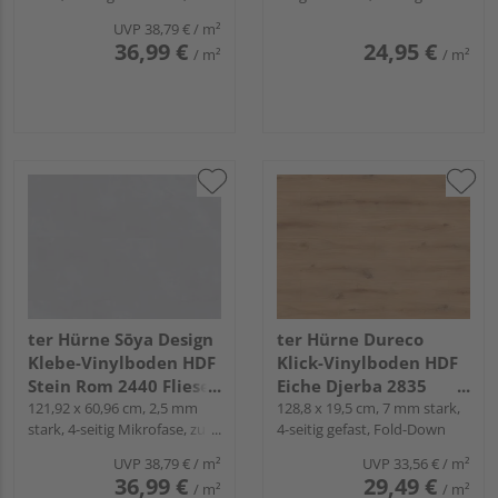
Verkleben
Mikrofase, Fold-Down
UVP
38,79 €
/ m²
36,99 €
24,95 €
/ m²
/ m²
ter Hürne Sōya Design
ter Hürne Dureco
Klebe-Vinylboden HDF
Klick-Vinylboden HDF
Stein Rom 2440 Fliese -
Eiche Djerba 2835
STONE EDITION
121,92 x 60,96 cm, 2,5 mm
Landhausdiele -
128,8 x 19,5 cm, 7 mm stark,
stark, 4-seitig Mikrofase, zum
4-seitig gefast, Fold-Down
CLASSIC COLLECTION
Verkleben
UVP
38,79 €
/ m²
UVP
33,56 €
/ m²
36,99 €
29,49 €
/ m²
/ m²