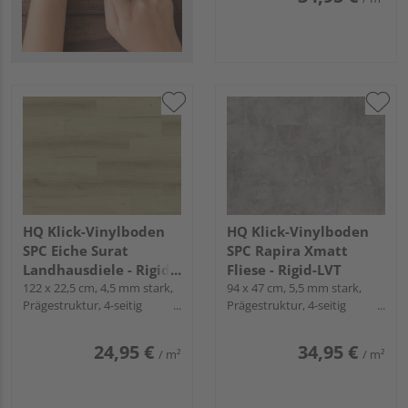
HQ Klick-Vinylboden
HQ Klick-Vinylboden
SPC Eiche Surat
SPC Rapira Xmatt
Landhausdiele - Rigid-
Fliese - Rigid-LVT
LVT
122 x 22,5 cm, 4,5 mm stark,
94 x 47 cm, 5,5 mm stark,
Prägestruktur, 4-seitig
Prägestruktur, 4-seitig
Mikrofase, Fold-Down
Mikrofase, Fold-Down
24,95 €
34,95 €
/ m²
/ m²