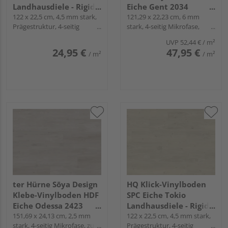
Landhausdiele - Rigid-
Eiche Gent 2034
LVT
122 x 22,5 cm, 4,5 mm stark,
Landhausdiele - WOOD
121,29 x 22,23 cm, 6 mm
Prägestruktur, 4-seitig
stark, 4-seitig Mikrofase,
EDITION
Mikrofase, Fold-Down
Fold-Down
UVP
52,44 €
/ m²
24,95 €
47,95 €
/ m²
/ m²
ter Hürne Sōya Design
HQ Klick-Vinylboden
Klebe-Vinylboden HDF
SPC Eiche Tokio
Eiche Odessa 2423
Landhausdiele - Rigid-
Landhausdiele - WOOD
151,69 x 24,13 cm, 2,5 mm
LVT
122 x 22,5 cm, 4,5 mm stark,
stark, 4-seitig Mikrofase, zum
Prägestruktur, 4-seitig
EDITION