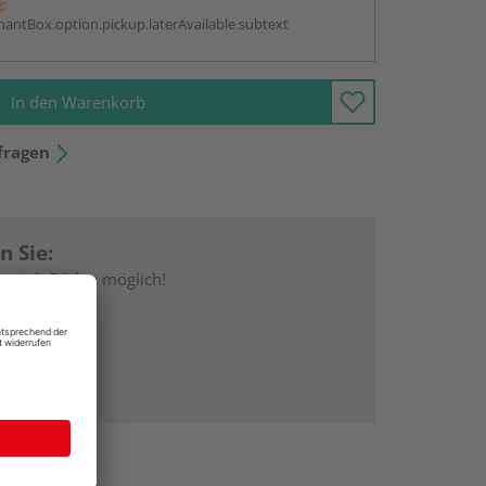
g:
antBox.option.pickup.laterAvailable.subtext
In den Warenkorb
fragen
n Sie:
Bereich Böden möglich!
ktieren!