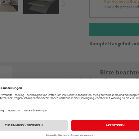
Auf Vorbestellun
vue.ads.priceMerch
Komplettangebot an
Bitte beachte
Aktuell Lieferverzögerungen im 
Jetzt Händler konta