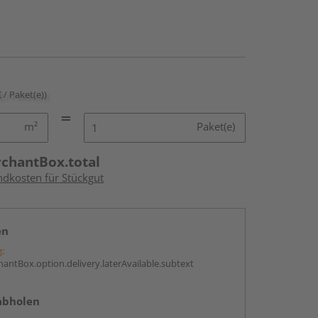
€ / Paket(e))
m²
Paket(e)
rchantBox.total
ndkosten für Stückgut
en
g:
antBox.option.delivery.laterAvailable.subtext
abholen