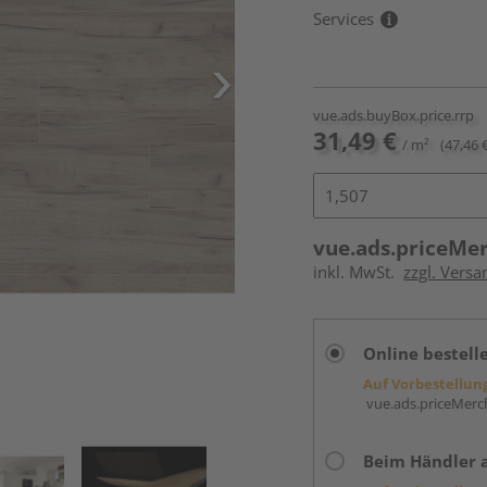
Services
vue.ads.buyBox.price.rrp
31,49 €
/ m²
(47,46 
vue.ads.priceMe
inkl. MwSt.
zzgl. Versa
Online bestell
Auf Vorbestellun
vue.ads.priceMerch
Beim Händler 