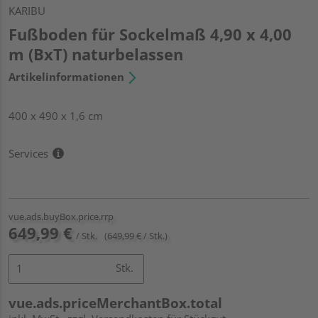
KARIBU
Fußboden für Sockelmaß 4,90 x 4,00
m (BxT) naturbelassen
Artikelinformationen
400 x 490 x 1,6 cm
Services
vue.ads.buyBox.price.rrp
649,99 €
/ Stk.
(649,99 € / Stk.)
Stk.
vue.ads.priceMerchantBox.total