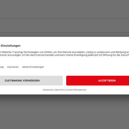
?
Für was verwendet man
tte als Grundform dieser
Um diese Frage zu beantwo
 aus Holzspänen
, die
Nutzungsklassen
für die 
Das hier beschriebene Exe
l verbreiteter
folgende Eigenschaften ste
latten oder
Anwendbar für Inne
Geeignet für Feucht
Anhand dieser Merkmale wir
drinnen in feuchten U
n werden oftmals
 Bodenunebenheiten
Hierzu gehören beispiels
bzw. überdachten Außenbe
atten zum Verlegen
rliegende Modell zum
erbindungsart
auplan vorwärtsgehen
.