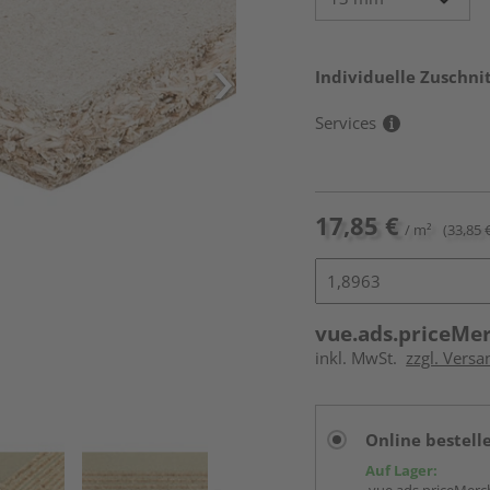
Individuelle Zuschnit
Services
17,85 €
/ m²
(33,85 €
vue.ads.priceMe
inkl. MwSt.
zzgl. Versa
Online bestell
Auf Lager: