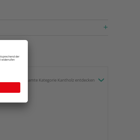
 Spanplatten?
rten, werfen wir einen Blick auf die
hölzernen Platten.
mplar ist mit
P3
ausgezeichnet, was für
ht:
neinrichtungen
bereiche
d deutlich: Die Spanverlegeplatte lässt sich
gesamte Kategorie Kantholz entdecken
mgebungen einsetzen
.
weise Keller sowie auch Werkräume im Innen-
reich.