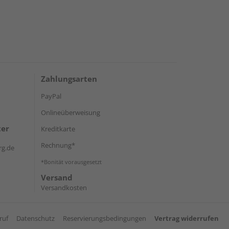
Zahlungsarten
PayPal
Onlineüberweisung
ter
Kreditkarte
Rechnung*
rg.de
*Bonität vorausgesetzt
Versand
Versandkosten
ruf
Datenschutz
Reservierungsbedingungen
Vertrag widerrufen