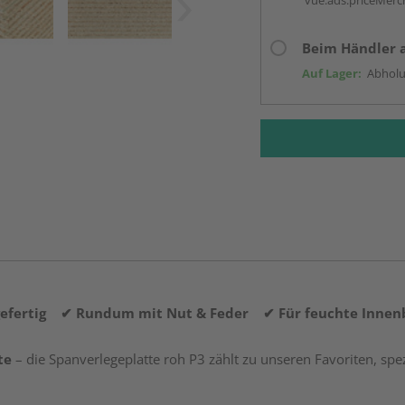
vue.ads.priceMerch
Beim Händler 
Auf Lager:
Abholu
gefertig ✔ Rundum mit Nut & Feder ✔ Für feuchte Innenb
te
– die Spanverlegeplatte roh P3 zählt zu unseren Favoriten, spe