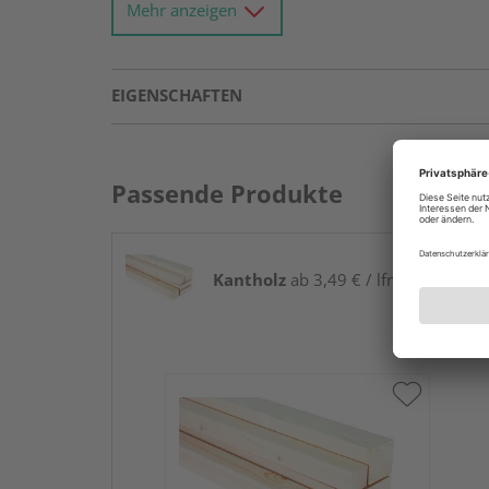
Mehr anzeigen
Welche Eigenschaften haben Spanplatten
Bestimmt kennen Sie die typische Rohspanpla
EIGENSCHAFTEN
Produktkategorie. Sie besteht
fast komplett
miteinander verleimt wurden.
Sie sind oftmals
Träger bzw. Kern
anderer vie
Passende Produkte
Holzwerkstoffe – zum Beispiel Küchenarbeitsp
Dekorspanplatten.
Sonderform: Spanplatten als Verlegeplatten.
Kantholz
ab 3,49 € / lfm
Ausbauen – gewusst wie!
Mit Verlegeplatte
Wandverkleidungen umgesetzt, aber ebenso
ausgeglichen.
Zwecks leichter Handhabung verfügen Holzpl
standardmäßig über
Nut und Feder
. Das vo
Beispiel ist
an allen vier Seiten
mit dieser V
ausgestattet.
So kann es
schnellstmöglich mit Ihrem B