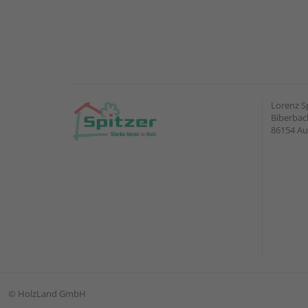
Lorenz S
Biberbach
86154 A
©
HolzLand GmbH