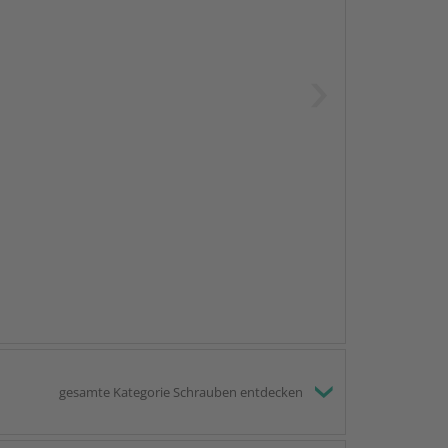
s. Alternativ fragen Sie unseren
t: Die Länge der Schrauben sollte das
2,5- bis 3-
 abweichende Deckmaß muss bei der Ermittlung
gesamte Kategorie Schrauben entdecken