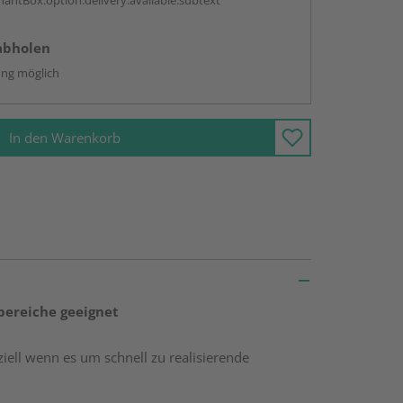
antBox.option.delivery.available.subtext
abholen
ng möglich
In den Warenkorb
ereiche geeignet
ziell wenn es um schnell zu realisierende