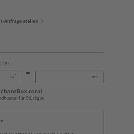
t-Anfrage stellen
 / Stk.)
m²
Stk.
rchantBox.total
ndkosten für Stückgut
en