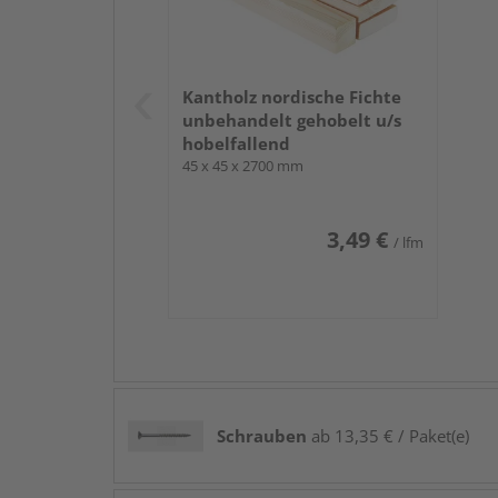
Sind Sie überzeugt? Dann wählen Sie direkt die be
Kantholz nordische Fichte
Zuschnittservice
an, um die Spanverlegeplatte P
unbehandelt gehobelt u/s
hobelfallend
Zu der Verlegeplatte P3 passen übrigens hervorr
45 x 45 x 2700 mm
fache der Plattendicke
betragen.
Hinweis: Bitte beachten Sie, dass das Beste
Ihres Bedarfs berücksichtigt werden.
3,49 €
/ lfm
Schrauben
ab 13,35 € / Paket(e)