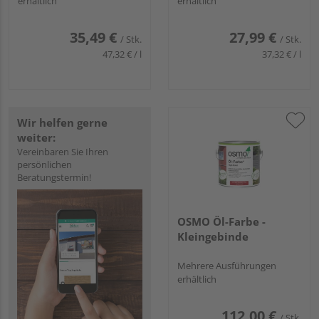
erhältlich
erhältlich
35,49 €
27,99 €
/ Stk.
/ Stk.
47,32 € / l
37,32 € / l
Wir helfen gerne
weiter:
Vereinbaren Sie Ihren
persönlichen
Beratungstermin!
OSMO Öl-Farbe -
Kleingebinde
Mehrere Ausführungen
erhältlich
112,00 €
/ Stk.