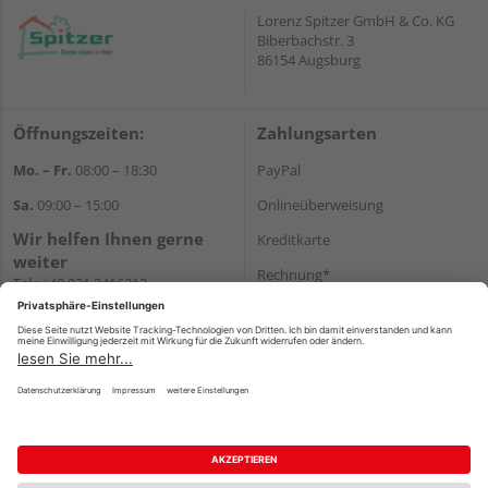
Lorenz Spitzer GmbH & Co. KG
Biberbachstr. 3
86154 Augsburg
Öffnungszeiten:
Zahlungsarten
Mo. – Fr.
08:00 – 18:30
PayPal
Sa.
09:00 – 15:00
Onlineüberweisung
Wir helfen Ihnen gerne
Kreditkarte
weiter
Rechnung*
Tel.:
+49 821 2416212
E-Mail:
verwaltung@spitzer-
*Bonität vorausgesetzt
augsburg.de
Versand
Versandkosten
Impressum
AGB
Widerruf
Datenschutz
Reservierungsbedingungen
Vertrag widerrufen