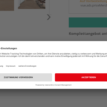
Auf Vorbestellun
vue.ads.priceMerch
Komplettangebot an