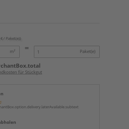
 € / Paket(e))
m²
Paket(e)
rchantBox.total
ndkosten für Stückgut
en
g:
antBox.option.delivery.laterAvailable.subtext
abholen