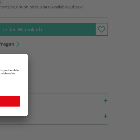
g:
antBox.option.pickup.laterAvailable.subtext
In den Warenkorb
fragen