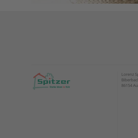
Lorenz S
Biberbach
86154 A