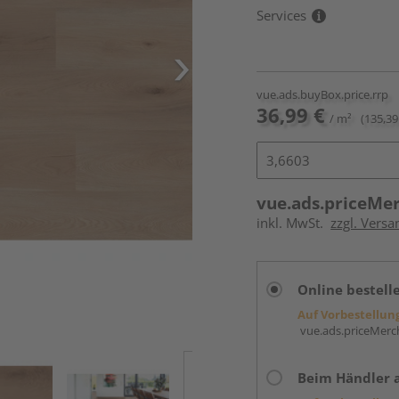
Services
vue.ads.buyBox.price.rrp
36,99 €
/ m²
(135,39
vue.ads.priceMe
inkl. MwSt.
zzgl. Versa
Online bestell
Auf Vorbestellun
vue.ads.priceMerch
Beim Händler 