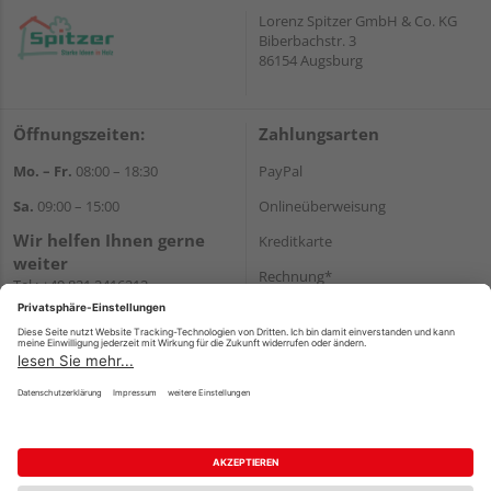
Lorenz Spitzer GmbH & Co. KG
Biberbachstr. 3
86154 Augsburg
Öffnungszeiten:
Zahlungsarten
Mo. – Fr.
08:00 – 18:30
PayPal
Sa.
09:00 – 15:00
Onlineüberweisung
Wir helfen Ihnen gerne
Kreditkarte
weiter
Rechnung*
Tel.:
+49 821 2416212
E-Mail:
verwaltung@spitzer-
*Bonität vorausgesetzt
augsburg.de
Versand
Versandkosten
Impressum
AGB
Widerruf
Datenschutz
Reservierungsbedingungen
Vertrag widerrufen