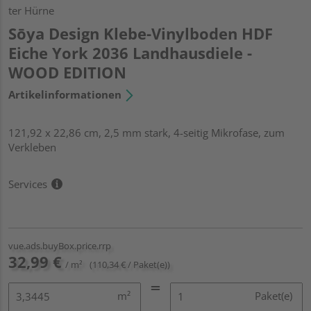
ter Hürne
Sōya Design Klebe-Vinylboden HDF
Eiche York 2036 Landhausdiele -
WOOD EDITION
Artikelinformationen
121,92 x 22,86 cm, 2,5 mm stark, 4-seitig Mikrofase, zum
Verkleben
Services
vue.ads.buyBox.price.rrp
32,99 €
/ m²
(110,34 € / Paket(e))
m²
Paket(e)