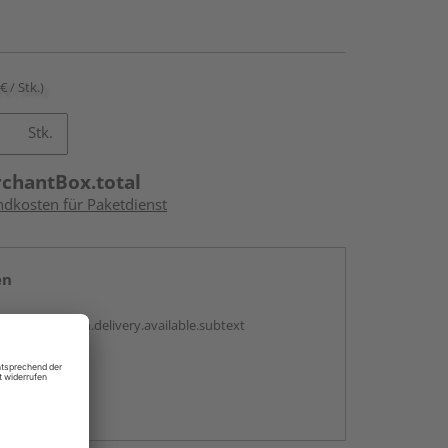
€ / Stk.)
Stk.
rchantBox.total
ndkosten für Paketdienst
en
antBox.option.delivery.available.subtext
abholen
ng möglich