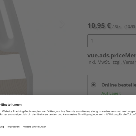
10,95 €
/ Stk.
(10,95 
vue.ads.priceMe
inkl. MwSt.
zzgl. Versa
Online bestell
Auf Lager:
vue.ads.priceMerch
Beim Händler 
Auf Lager:
Abholu