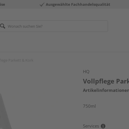
ise
Ausgewählte Fachhandelsqualität
flege Parkett & Kork
HQ
Vollpflege Par
Artikelinformatione
750ml
Services