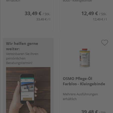
erhältlich
8000 - Kleingebinde
33,49 €
12,49 €
/ Stk.
/ Stk.
33,49 € / l
12,49 € / l
Wir helfen gerne
weiter:
Vereinbaren Sie Ihren
persönlichen
Beratungstermin!
OSMO Pflege-Öl
Farblos - Kleingebinde
Mehrere Ausführungen
erhältlich
39,48 €
/ Stk.