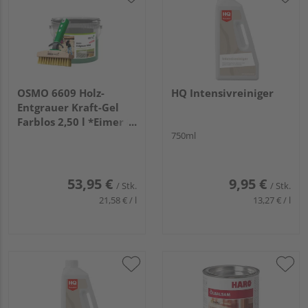
OSMO 6609 Holz-
HQ Intensivreiniger
Entgrauer Kraft-Gel
Farblos 2,50 l *Eimer &
Ter.-Reinigungsbürste*
750ml
53,95 €
9,95 €
/ Stk.
/ Stk.
21,58 € / l
13,27 € / l