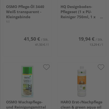
OSMO Pflege-Öl 3440
HQ Designboden-
Weiß transparent -
Pflegeset (1 x PU-
Kleingebinde
Reiniger 750ml, 1 x
1 l
Vollpflege 750ml)
41,50 €
19,94 €
/ Stk.
/ Stk.
41,50 € / l
13,29 € / l
OSMO Wachspflege-
HARO Erst-/Nachpflege
und Reinigungsmittel
clean & green aqua oil