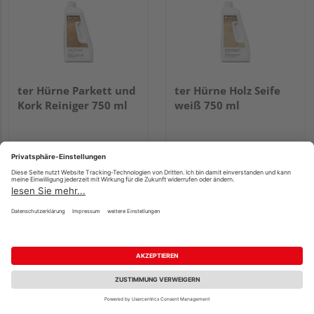
ter Hürne Parkett und
ter Hürne Holz Seife
Kork Reiniger 750 ml
weiß 750 ml
UVP
12,84 €
/ Stk.
UVP
19,92 €
/ Stk.
12,25 €
18,99 €
/ Stk.
/ Stk.
16,33 € / l
25,32 € / l
Fachberatung