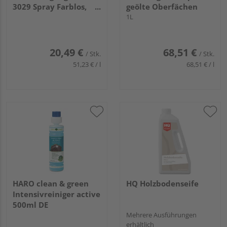
3029 Spray Farblos,
geölte Oberfächen
0,4L
1L
20,49 €
68,51 €
/ Stk.
/ Stk.
51,23 € / l
68,51 € / l
HARO clean & green
HQ Holzbodenseife
Intensivreiniger active
500ml DE
Mehrere Ausführungen
erhältlich