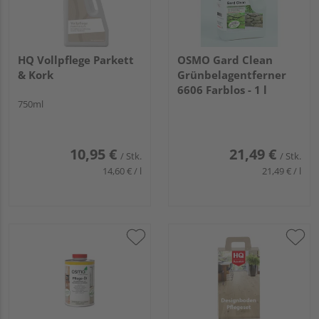
HQ Vollpflege Parkett
OSMO Gard Clean
& Kork
Grünbelagentferner
6606 Farblos - 1 l
750ml
10,95 €
21,49 €
/ Stk.
/ Stk.
14,60 € / l
21,49 € / l