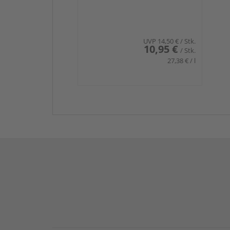
UVP
14,50 €
/ Stk.
10,95 €
/ Stk.
27,38 € / l