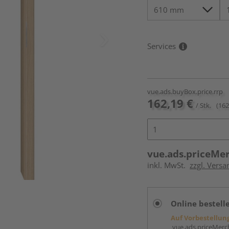
Services
vue.ads.buyBox.price.rrp
162,19 €
/ Stk.
(162
vue.ads.priceMe
inkl. MwSt.
zzgl. Versa
Online bestell
Auf Vorbestellun
vue.ads.priceMerch