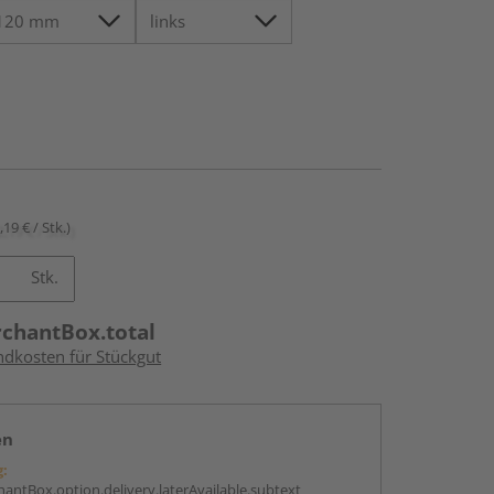
,19 € / Stk.)
Stk.
rchantBox.total
ndkosten für Stückgut
en
g:
antBox.option.delivery.laterAvailable.subtext