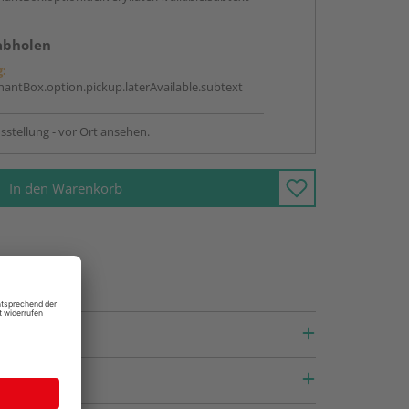
abholen
g:
antBox.option.pickup.laterAvailable.subtext
sstellung - vor Ort ansehen.
In den Warenkorb