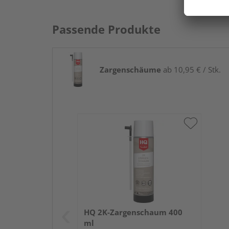
Passende Produkte
Zargenschäume
ab 10,95 € / Stk.
HQ 2K-Zargenschaum 400
ml