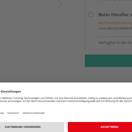
Beim Händler 
Auf Vorbestellun
vue.ads.priceMerch
Verfügbar in der Au