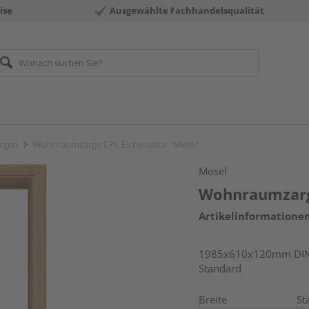
ise
Ausgewählte Fachhandelsqualität
rgen
Wohnraumzarge CPL Eiche natur "Mero"
Mosel
Wohnraumzarge
Artikelinformatione
1985x610x120mm DIN l
Standard
Breite
St